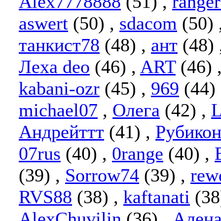
Alex7778888
(51)
,
range
aswert
(50)
,
sdacom
(50)
танкист78
(48)
,
ант
(48)
Леха deo
(46)
,
ART
(46)
kabani-ozr
(45)
,
969
(44)
michael07
,
Олега
(42)
,
L
Андрейттт
(41)
,
Рубико
07rus
(40)
,
0range
(40)
,
(39)
,
Sorrow74
(39)
,
rew
RVS88
(38)
,
kaftanati
(3
AlexChuvilin
(36)
,
Алена