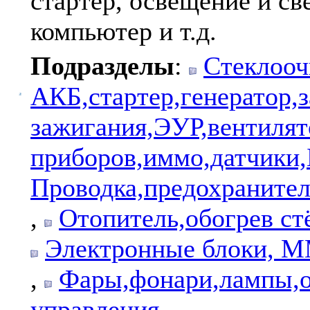
стартер, освещение и св
компьютер и т.д.
Подразделы
:
Стеклооч
АКБ,стартер,генератор,
зажигания,ЭУР,вентиля
приборов,иммо,датчики
Проводка,предохранител
,
Отопитель,обогрев ст
Электронные блоки, ММ
,
Фары,фонари,лампы,о
управления