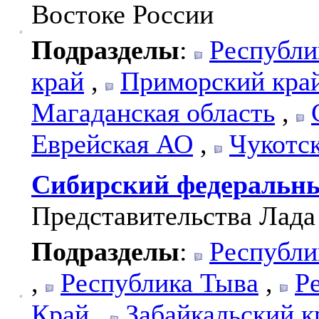
Востоке России
Подразделы
:
Республи
край
,
Приморский кра
Магаданская область
,
Еврейская АО
,
Чукотс
Сибирский федеральн
Представительства Лада
Подразделы
:
Республи
,
Республика Тыва
,
Р
Край
,
Забайкальский к