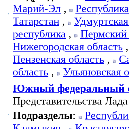
Марий-Эл
,
Республик
Татарстан
,
Удмуртская
республика
,
Пермский
Нижегородская область
Пензенская область
,
С
область
,
Ульяновская 
Южный федеральный 
Представительства Лада
Подразделы
:
Республи
Калмыкия
,
Краснодарс