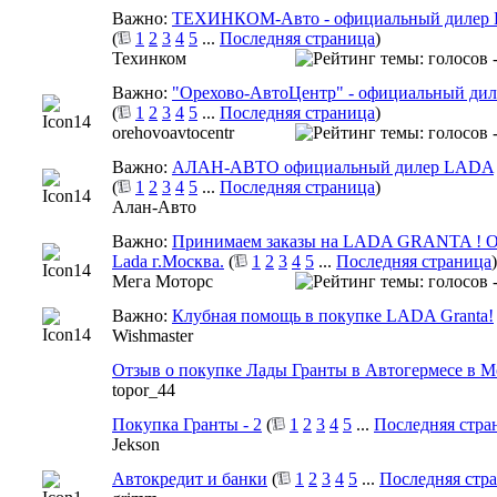
Важно:
ТЕХИНКОМ-Авто - официальный дилер 
(
1
2
3
4
5
...
Последняя страница
)
Техинком
Важно:
"Орехово-АвтоЦентр" - официальный ди
(
1
2
3
4
5
...
Последняя страница
)
orehovoavtocentr
Важно:
АЛАН-АВТО официальный дилер LADA
(
1
2
3
4
5
...
Последняя страница
)
Алан-Авто
Важно:
Принимаем заказы на LADA GRANTA ! 
Lada г.Москва.
(
1
2
3
4
5
...
Последняя страница
)
Мега Моторс
Важно:
Клубная помощь в покупке LADA Granta!
Wishmaster
Отзыв о покупке Лады Гранты в Автогермесе в М
topor_44
Покупка Гранты - 2
(
1
2
3
4
5
...
Последняя стра
Jekson
Автокредит и банки
(
1
2
3
4
5
...
Последняя стр