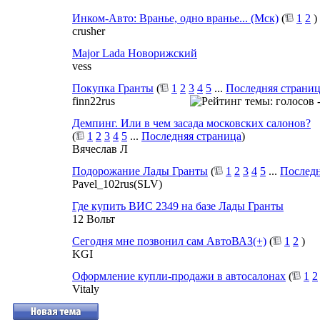
Инком-Авто: Вранье, одно вранье... (Мск)
(
1
2
)
crusher
Major Lada Новорижский
vess
Покупка Гранты
(
1
2
3
4
5
...
Последняя страни
finn22rus
Демпинг. Или в чем засада московских салонов?
(
1
2
3
4
5
...
Последняя страница
)
Вячеслав Л
Подорожание Лады Гранты
(
1
2
3
4
5
...
Последн
Pavel_102rus(SLV)
Где купить ВИС 2349 на базе Лады Гранты
12 Вольт
Сегодня мне позвонил сам АвтоВАЗ(+)
(
1
2
)
KGI
Оформление купли-продажи в автосалонах
(
1
2
Vitaly