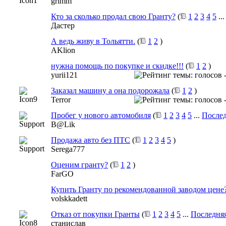
grimm
Кто за сколько продал свою Гранту?
(
1
2
3
4
5
..
Дастер
А ведь живу в Тольятти.
(
1
2
)
AKlion
нужна помощь по покупке и скидке!!!
(
1
2
)
yurii121
Заказал машину а она подорожала
(
1
2
)
Terror
Пробег у нового автомобиля
(
1
2
3
4
5
...
Послед
B@Lik
Продажа авто без ПТС
(
1
2
3
4
5
)
Serega777
Оценим гранту?
(
1
2
)
FarGO
Купить Гранту по рекомендованной заводом цене
volskkadett
Отказ от покупки Гранты
(
1
2
3
4
5
...
Последняя
станислав