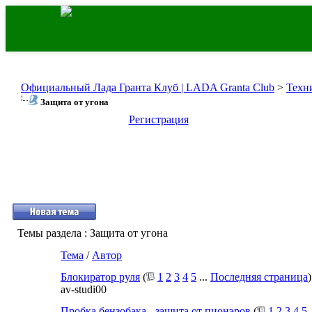
Официальный Лада Гранта Клуб | LADA Granta Club
>
Техн
Защита от угона
Регистрация
Темы раздела
: Защита от угона
Тема
/
Автор
Блокиратор руля
(
1
2
3
4
5
...
Последняя страница
)
av-studi00
Пробка бензобака - защита от пионэров
(
1
2
3
4
5