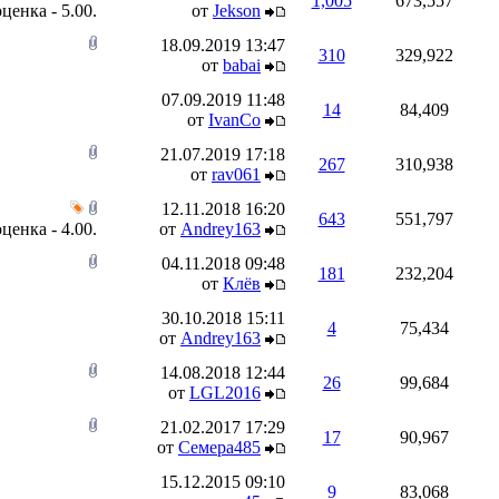
1,005
673,557
от
Jekson
18.09.2019
13:47
310
329,922
от
babai
07.09.2019
11:48
14
84,409
от
IvanCo
21.07.2019
17:18
267
310,938
от
rav061
12.11.2018
16:20
643
551,797
от
Andrey163
04.11.2018
09:48
181
232,204
от
Клёв
30.10.2018
15:11
4
75,434
от
Andrey163
14.08.2018
12:44
26
99,684
от
LGL2016
21.02.2017
17:29
17
90,967
от
Семера485
15.12.2015
09:10
9
83,068