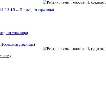
1
2
3
4
5
...
Последняя страница
)
ледняя страница
)
.
Последняя страница
)
раница
)