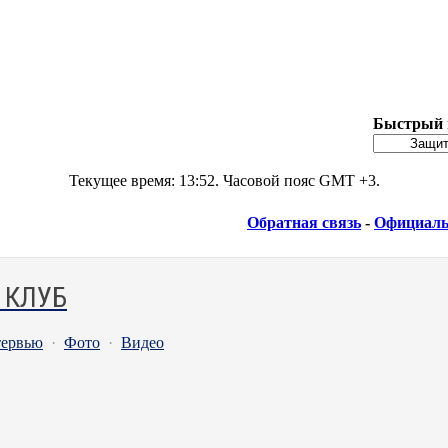
Быстрый 
Текущее время:
13:52
. Часовой пояс GMT +3.
Обратная связь
-
Официаль
 КЛУБ
ервью
·
Фото
·
Видео