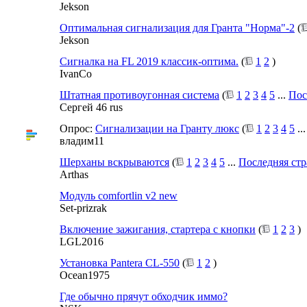
Jekson
Оптимальная сигнализация для Гранта "Норма"-2
(
Jekson
Сигналка на FL 2019 классик-оптима.
(
1
2
)
IvanCo
Штатная противоугонная система
(
1
2
3
4
5
...
Пос
Сергей 46 rus
Опрос:
Сигнализации на Гранту люкс
(
1
2
3
4
5
..
владим11
Шерханы вскрываются
(
1
2
3
4
5
...
Последняя ст
Arthas
Модуль comfortlin v2 new
Set-prizrak
Включение зажигания, стартера с кнопки
(
1
2
3
)
LGL2016
Установка Pantera CL-550
(
1
2
)
Ocean1975
Где обычно прячут обходчик иммо?