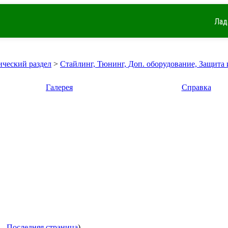
Лад
ический раздел
>
Стайлинг, Тюнинг, Доп. оборудование, Защита 
Галерея
Справка
...
Последняя страница
)