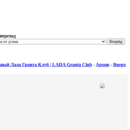
переход
ный Лада Гранта Клуб | LADA Granta Club
-
Архив
-
Вверх