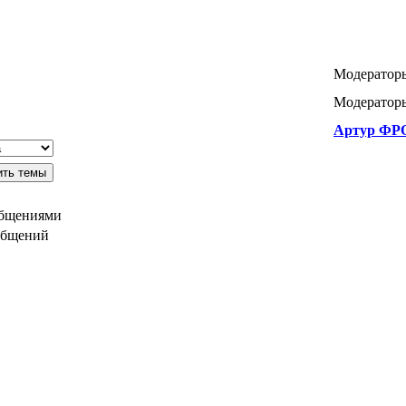
Модератор
Модераторы
Артур ФР
общениями
общений