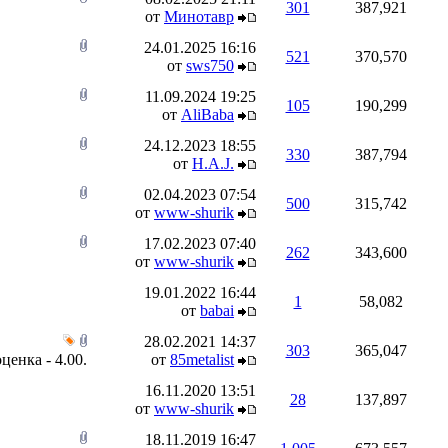
301
387,921
от
Минотавр
24.01.2025
16:16
521
370,570
от
sws750
11.09.2024
19:25
105
190,299
от
AliBaba
24.12.2023
18:55
330
387,794
от
H.A.J.
02.04.2023
07:54
500
315,742
от
www-shurik
17.02.2023
07:40
262
343,600
от
www-shurik
19.01.2022
16:44
1
58,082
от
babai
28.02.2021
14:37
303
365,047
от
85metalist
16.11.2020
13:51
28
137,897
от
www-shurik
18.11.2019
16:47