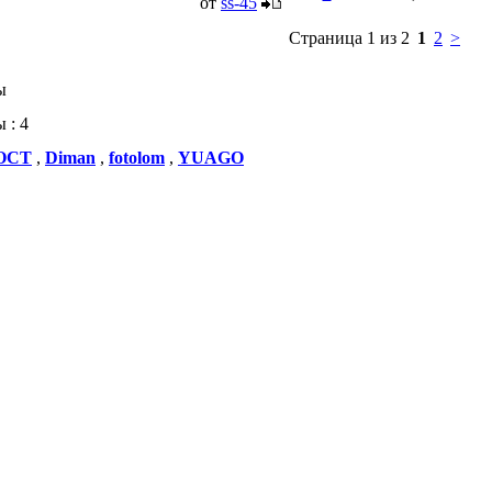
от
ss-45
Страница 1 из 2
1
2
>
ы
 : 4
ОСТ
,
Diman
,
fotolom
,
YUAGO