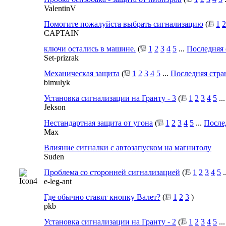
ValentinV
Помогите пожалуйста выбрать сигнализацию
(
1
2
CAPTAIN
ключи остались в машине.
(
1
2
3
4
5
...
Последняя 
Set-prizrak
Механическая защита
(
1
2
3
4
5
...
Последняя стра
bimulyk
Установка сигнализации на Гранту - 3
(
1
2
3
4
5
..
Jekson
Нестандартная защита от угона
(
1
2
3
4
5
...
После
Max
Влияние сигналки с автозапуском на магнитолу
Suden
Проблема со сторонней сигнализацией
(
1
2
3
4
5
.
e-leg-ant
Где обычно ставят кнопку Валет?
(
1
2
3
)
pkb
Установка сигнализации на Гранту - 2
(
1
2
3
4
5
..