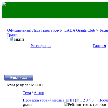
Официальный Лада Гранта Клуб | LADA Granta Club
>
Техн
Гранта
МКПП
Регистрация
Галерея
Темы раздела
: МКПП
Тема
/
Автор
Проверка уровня масла в КПП
(
1
2
3
4
5
...
После
granat