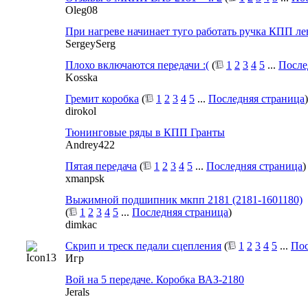
Oleg08
При нагреве начинает туго работать ручка КПП ле
SergeySerg
Плохо включаются передачи :(
(
1
2
3
4
5
...
После
Kosska
Гремит коробка
(
1
2
3
4
5
...
Последняя страница
)
dirokol
Тюнинговые ряды в КПП Гранты
Andrey422
Пятая передача
(
1
2
3
4
5
...
Последняя страница
)
xmanpsk
Выжимной подшипник мкпп 2181 (2181-1601180)
(
1
2
3
4
5
...
Последняя страница
)
dimkac
Скрип и треск педали сцепления
(
1
2
3
4
5
...
Пос
Игр
Вой на 5 передаче. Коробка ВАЗ-2180
Jerals