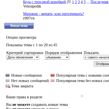
Беда с тросовой коробкой
(
1
2
3
4
5
...
Последняя
Velosipedik
Маховик - менять, или протачивать?
e997vn
Опции просмотра
Показаны темы с 1 по 20 из 45
Критерий сортировки
Порядок отображения
Показать
Новые сообщения
Популярная тема с новыми со
Нет новых сообщений
Популярная тема без новых со
Тема закрыта
Ваши права в разделе
Вы
не можете
создавать новые темы
Вы
не можете
отвечать в темах