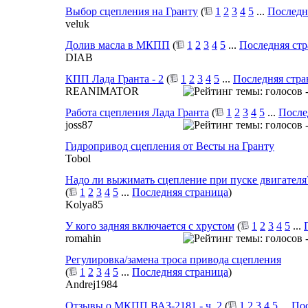
Выбор сцепления на Гранту
(
1
2
3
4
5
...
Последн
veluk
Долив масла в МКПП
(
1
2
3
4
5
...
Последняя ст
DIAB
КПП Лада Гранта - 2
(
1
2
3
4
5
...
Последняя стра
REANIMATOR
Работа сцепления Лада Гранта
(
1
2
3
4
5
...
После
joss87
Гидропривод сцепления от Весты на Гранту
Tobol
Надо ли выжимать сцепление при пуске двигателя
(
1
2
3
4
5
...
Последняя страница
)
Kolya85
У кого задняя включается с хрустом
(
1
2
3
4
5
...
romahin
Регулировка/замена троса привода сцепления
(
1
2
3
4
5
...
Последняя страница
)
Andrej1984
Отзывы о МКПП ВАЗ-2181 - ч. 2
(
1
2
3
4
5
...
Пос