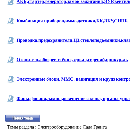
АКБ,стартер,генератор,замок зажигания,ЭУР,венти
Комбинация приборов,иммо,датчики,БК,ЭБУ,СНПБ
Проводка,предохранители,ЦЗ,стеклоподъемники,кла
Отопитель,обогрев стёкол,зеркал,сидений,прикур-ль
Электронные блоки, ММС, навигация и круиз контр
Фары,фонари,лампы,освещение салона, органы упр
Темы раздела
: Электрооборудование Лада Гранта