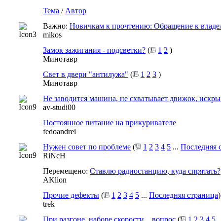
Тема
/
Автор
Важно:
Новичкам к прочтению: Обращение к владе
mikos
Замок зажигания - подсветки?
(
1
2
)
Минотавр
Свет в двери "антилужа"
(
1
2
3
)
Минотавр
Не заводится машина, не схватывает движок, искры
av-studi00
Постоянное питание на прикуривателе
fedoandrei
Нужен совет по проблеме
(
1
2
3
4
5
...
Последняя 
RiNcH
Перемещено:
Ставлю радиостанцию, куда спрятать?
AKlion
Прочие дефекты
(
1
2
3
4
5
...
Последняя страница
)
trek
При разгоне, наборе скорости... вопрос
(
1
2
3
4
5
.