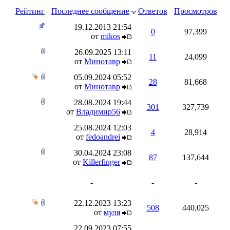
Рейтинг
Последнее сообщение
Ответов
Просмотров
19.12.2013
21:54
0
97,399
от
mikos
26.09.2025
13:11
11
24,099
от
Минотавр
05.09.2024
05:52
28
81,668
от
Минотавр
28.08.2024
19:44
301
327,739
от
Владимир56
25.08.2024
12:03
4
28,914
от
fedoandrei
30.04.2024
23:08
87
137,644
от
Killerfinger
-
-
-
22.12.2023
13:23
508
440,025
от
муля
22.09.2023
07:55