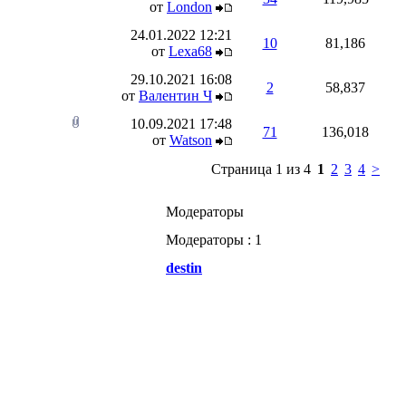
от
London
24.01.2022
12:21
10
81,186
от
Lexa68
29.10.2021
16:08
2
58,837
от
Валентин Ч
10.09.2021
17:48
71
136,018
от
Watson
Страница 1 из 4
1
2
3
4
>
Модераторы
Модераторы : 1
destin