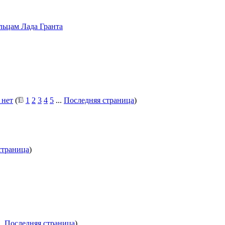
льцам Лада Гранта
 нет
(
1
2
3
4
5
...
Последняя страница
)
страница
)
..
Последняя страница
)