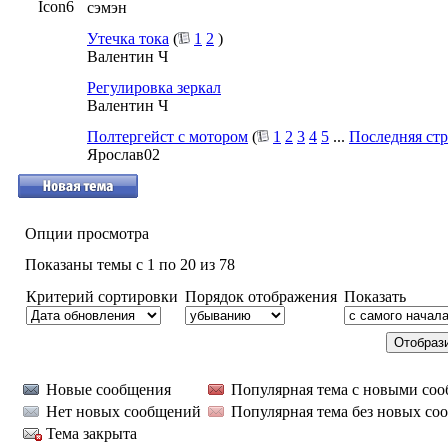
сэмэн
Утечка тока
(
1
2
)
Валентин Ч
Регулировка зеркал
Валентин Ч
Полтергейст с мотором
(
1
2
3
4
5
...
Последняя ст
Ярослав02
Опции просмотра
Показаны темы с 1 по 20 из 78
Критерий сортировки
Порядок отображения
Показать
Новые сообщения
Популярная тема с новыми со
Нет новых сообщений
Популярная тема без новых со
Тема закрыта