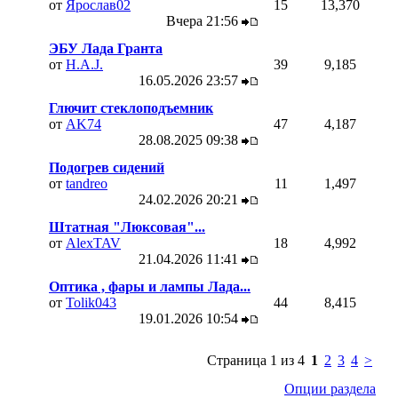
от
Ярослав02
15
13,370
Вчера
21:56
ЭБУ Лада Гранта
от
H.A.J.
39
9,185
16.05.2026
23:57
Глючит стеклоподъемник
от
AK74
47
4,187
28.08.2025
09:38
Подогрев сидений
от
tandreo
11
1,497
24.02.2026
20:21
Штатная "Люксовая"...
от
AlexTAV
18
4,992
21.04.2026
11:41
Оптика , фары и лампы Лада...
от
Tolik043
44
8,415
19.01.2026
10:54
Страница 1 из 4
1
2
3
4
>
Опции раздела