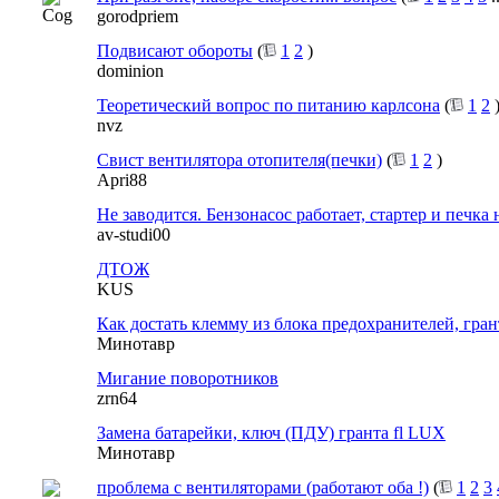
gorodpriem
Подвисают обороты
(
1
2
)
dominion
Теоретический вопрос по питанию карлсона
(
1
2
nvz
Свист вентилятора отопителя(печки)
(
1
2
)
Apri88
Не заводится. Бензонасос работает, стартер и печка 
av-studi00
ДТОЖ
KUS
Как достать клемму из блока предохранителей, грант
Минотавр
Мигание поворотников
zrn64
Замена батарейки, ключ (ПДУ) гранта fl LUX
Минотавр
проблема с вентиляторами (работают оба !)
(
1
2
3