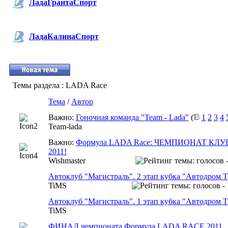
ЛадаГрантаСпорт
ЛадаКалинаСпорт
Темы раздела
: LADA Race
Тема
/
Автор
Важно:
Гоночная команда "Team - Lada"
(
1
2
3
4
Team-lada
Важно:
Формула LADA Race: ЧЕМПИОНАТ КЛ
2011!
Wishmaster
Автоклуб "Магистраль". 2 этап кубка "Автодром Т
TiMS
Автоклуб "Магистраль". 1 этап кубка "Автодром Т
TiMS
ФИНАЛ чемпионата Формула LADA RACE 2011