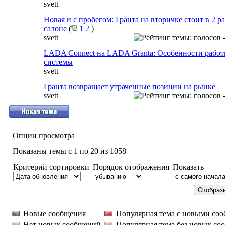
svett
Новая и с пробегом: Гранта на вторичке стоит в 2 р
салоне
(
1
2
)
svett
LADA Connect на LADA Granta: Особенности работ
системы
svett
Гранта возвращает утраченные позиции на рынке
svett
Опции просмотра
Показаны темы с 1 по 20 из 1058
Критерий сортировки
Порядок отображения
Показать
Новые сообщения
Популярная тема с новыми со
Нет новых сообщений
Популярная тема без новых со