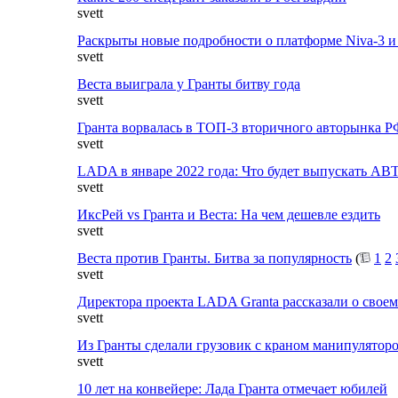
svett
Раскрыты новые подробности о платформе Niva-3 и 
svett
Веста выиграла у Гранты битву года
svett
Гранта ворвалась в ТОП-3 вторичного авторынка Р
svett
LADA в январе 2022 года: Что будет выпускать А
svett
ИксРей vs Гранта и Веста: На чем дешевле ездить
svett
Веста против Гранты. Битва за популярность
(
1
2
svett
Директора проекта LADA Granta рассказали о свое
svett
Из Гранты сделали грузовик с краном манипулятор
svett
10 лет на конвейере: Лада Гранта отмечает юбилей