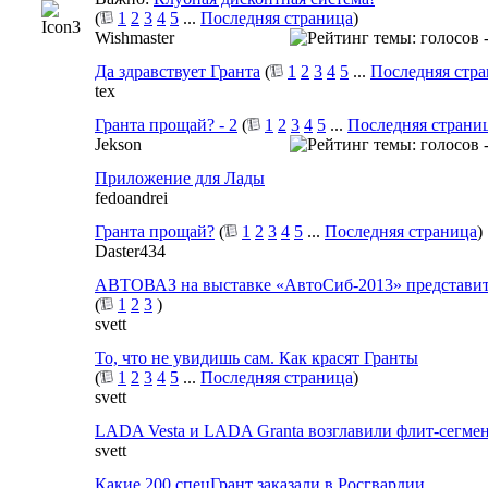
(
1
2
3
4
5
...
Последняя страница
)
Wishmaster
Да здравствует Гранта
(
1
2
3
4
5
...
Последняя стр
tex
Гранта прощай? - 2
(
1
2
3
4
5
...
Последняя страни
Jekson
Приложение для Лады
fedoandrei
Гранта прощай?
(
1
2
3
4
5
...
Последняя страница
)
Daster434
АВТОВАЗ на выставке «АвтоСиб-2013» представи
(
1
2
3
)
svett
То, что не увидишь сам. Как красят Гранты
(
1
2
3
4
5
...
Последняя страница
)
svett
LADA Vesta и LADA Granta возглавили флит-сегме
svett
Какие 200 спецГрант заказали в Росгвардии