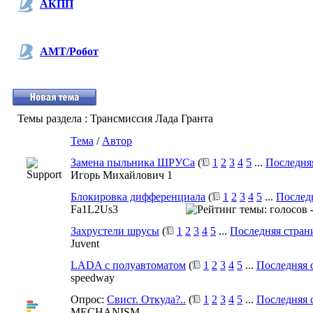
АКПП
АМТ/Робот
Темы раздела
: Трансмиссия Лада Гранта
Тема
/
Автор
Замена пыльника ШРУСа
(
1
2
3
4
5
...
Последня
Игорь Михайлович 1
Блокировка дифференциала
(
1
2
3
4
5
...
Послед
Fa1L2Us3
Захрустели шрусы
(
1
2
3
4
5
...
Последняя стран
Juvent
LADA с полуавтоматом
(
1
2
3
4
5
...
Последняя 
speedway
Опрос:
Свист. Откуда?..
(
1
2
3
4
5
...
Последняя 
MECHANISM