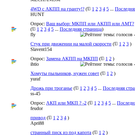
4WD c АКПП на гранту!?
(
1
2
3
4
5
...
Последня
HUNT
Опрос:
Ваш выбор: МКПП или АКПП или АМТ?
(
1
2
3
4
5
...
Последняя страница
)
flу
Стук при движении на малой скорости
(
1
2
3
)
Slavent154
Опрос:
Замена АКПП на МКПП
(
1
2
)
ihtio
Хомуты пыльников, нужен совет
(
1
2
)
yuraf
Дрожь при троганье
(
1
2
3
4
5
...
Последняя стр
ss-45
Опрос:
АКП или МКП ? -2
(
1
2
3
4
5
...
Последн
feudor
привод
(
1
2
3
4
)
Apri88
странный писк из под капота
(
1
2
)