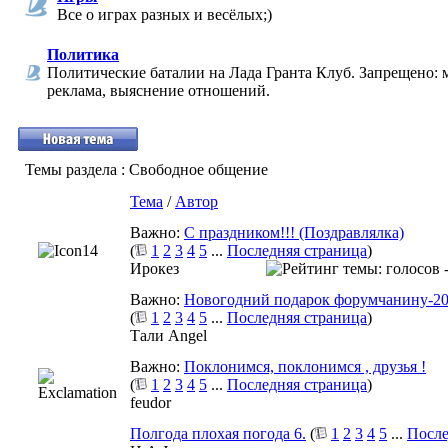
Все о играх разных и весёлых;)
Политика
Политические баталии на Лада Гранта Клуб. Запрещено: 
реклама, выяснение отношений.
Темы раздела
: Свободное общение
Тема
/
Автор
Важно:
С праздником!!! (Поздравлялка)
(
1
2
3
4
5
...
Последняя страница
)
Ирокез
Важно:
Новогодний подарок форумчанину-20
(
1
2
3
4
5
...
Последняя страница
)
Тали Angel
Важно:
Поклонимся, поклонимся , друзья !
(
1
2
3
4
5
...
Последняя страница
)
feudor
Полгода плохая погода 6.
(
1
2
3
4
5
...
После