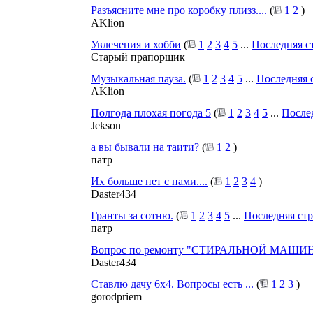
Разъясните мне про коробку плизз....
(
1
2
)
AKlion
Увлечения и хобби
(
1
2
3
4
5
...
Последняя с
Старый прапорщик
Музыкальная пауза.
(
1
2
3
4
5
...
Последняя 
AKlion
Полгода плохая погода 5
(
1
2
3
4
5
...
После
Jekson
а вы бывали на таити?
(
1
2
)
патр
Их больше нет с нами....
(
1
2
3
4
)
Daster434
Гранты за сотню.
(
1
2
3
4
5
...
Последняя ст
патр
Вопрос по ремонту "СТИРАЛЬНОЙ МАШИ
Daster434
Ставлю дачу 6x4. Вопросы есть ...
(
1
2
3
)
gorodpriem