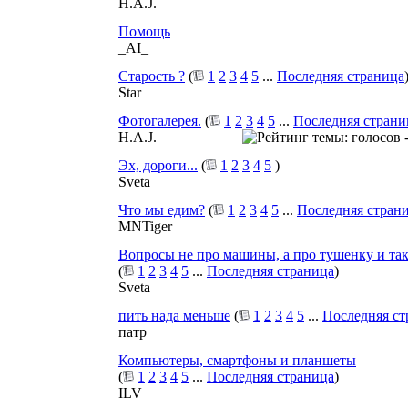
H.A.J.
Помощь
_AI_
Старость ?
(
1
2
3
4
5
...
Последняя страница
Star
Фотогалерея.
(
1
2
3
4
5
...
Последняя страни
H.A.J.
Эх, дороги...
(
1
2
3
4
5
)
Sveta
Что мы едим?
(
1
2
3
4
5
...
Последняя стран
MNTiger
Вопросы не про машины, а про тушенку и так 
(
1
2
3
4
5
...
Последняя страница
)
Sveta
пить нада меньше
(
1
2
3
4
5
...
Последняя ст
патр
Компьютеры, смартфоны и планшеты
(
1
2
3
4
5
...
Последняя страница
)
ILV