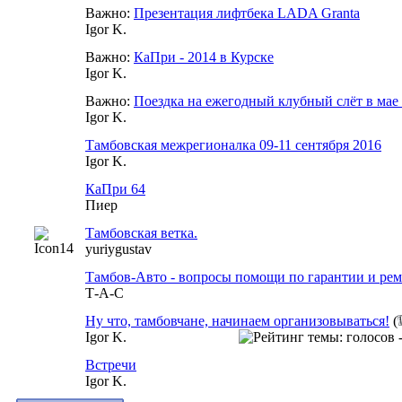
Важно:
Презентация лифтбека LADA Granta
Igor K.
Важно:
КаПри - 2014 в Курске
Igor K.
Важно:
Поездка на ежегодный клубный слёт в мае
Igor K.
Тамбовская межрегионалка 09-11 сентября 2016
Igor K.
КаПри 64
Пиер
Тамбовская ветка.
yuriygustav
Тамбов-Авто - вопросы помощи по гарантии и ре
Т-А-С
Ну что, тамбовчане, начинаем организовываться!
(
Igor K.
Встречи
Igor K.