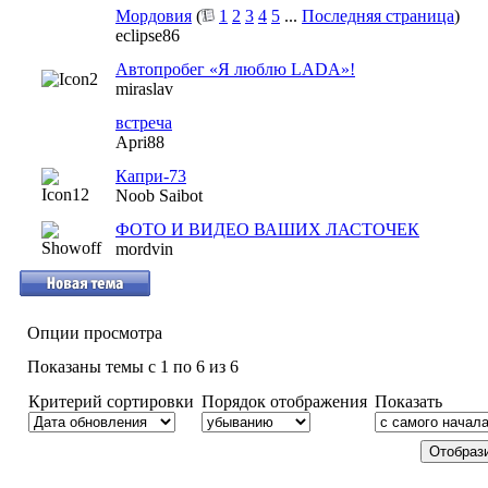
Мордовия
(
1
2
3
4
5
...
Последняя страница
)
eclipse86
Автопробег «Я люблю LADA»!
miraslav
встреча
Apri88
Капри-73
Noob Saibot
ФОТО И ВИДЕО ВАШИХ ЛАСТОЧЕК
mordvin
Опции просмотра
Показаны темы с 1 по 6 из 6
Критерий сортировки
Порядок отображения
Показать