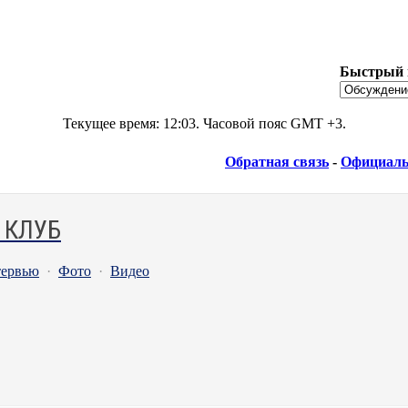
Быстрый 
Текущее время:
12:03
. Часовой пояс GMT +3.
Обратная связь
-
Официаль
 КЛУБ
ервью
·
Фото
·
Видео