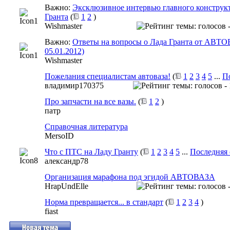
Важно:
Эксклюзивное интервью главного конструкт
Гранта
(
1
2
)
Wishmaster
Важно:
Ответы на вопросы о Лада Гранта от АВТО
05.01.2012)
Wishmaster
Пожелания специалистам автоваза!
(
1
2
3
4
5
...
П
владимир170375
Про запчасти на все вазы.
(
1
2
)
патр
Справочная литература
MersoID
Что с ПТС на Ладу Гранту
(
1
2
3
4
5
...
Последняя 
александр78
Организация марафона под эгидой АВТОВАЗА
HrapUndElle
Норма превращается... в стандарт
(
1
2
3
4
)
fiast