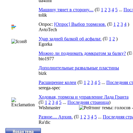
ua4fml
Машину тянет в сторону....
(
1
2
3
4
5
...
Посл
tolik
Опрос:
[Опрос] Выбор тормозов.
(
1
2
3
4
)
AvtoTech
Удар задней балкой об асфальт.
(
1
2
)
Egorka
Можно ли поднимать домкратом за балку?
(
bio1977
Дополнительные развальные пластины
bizk
Расширение колеи
(
1
2
3
4
5
...
Последняя с
serega-spec
Ходовая, тормоза и управление Лада Гранта
(
1
2
3
4
5
...
Последняя страница
)
Wishmaster
Разное.... Архив.
(
1
2
3
4
5
...
Последняя стр
Ra'dic