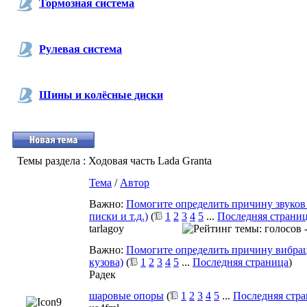
Тормозная система
Рулевая система
Шины и колёсные диски
Темы раздела
: Ходовая часть Lada Granta
Тема
/
Автор
Важно:
Помогите определить причину звуков 
писки и т.д.)
(
1
2
3
4
5
...
Последняя страни
tarlagoy
Важно:
Помогите определить причину вибраци
кузова)
(
1
2
3
4
5
...
Последняя страница
)
Радек
шаровые опоры
(
1
2
3
4
5
...
Последняя стр