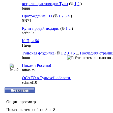
встречи грантоводов Тулы
(
1
2
)
buuu
Прохождение ТО
(
1
2
3
4
)
SN71
Купи-продай-подари.
(
1
2
)
serbtula
КаПри 64
Пиер
Тульская флудилка
(
1
2
3
4
5
...
Последняя страни
buuu
Покажи Россию!
miraslav
ОСАГО в Тульской области.
schmel10
Опции просмотра
Показаны темы с 1 по 8 из 8