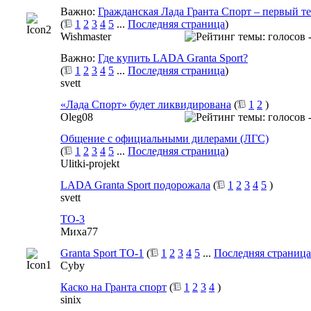
Важно:
Гражданская Лада Гранта Спорт – первый те
(
1
2
3
4
5
...
Последняя страница
)
Wishmaster
Важно:
Где купить LADA Granta Sport?
(
1
2
3
4
5
...
Последняя страница
)
svett
«Лада Спорт» будет ликвидирована
(
1
2
)
Oleg08
Общение с официальными дилерами (ЛГС)
(
1
2
3
4
5
...
Последняя страница
)
Ulitki-projekt
LADA Granta Sport подорожала
(
1
2
3
4
5
)
svett
ТО-3
Миха77
Granta Sport TO-1
(
1
2
3
4
5
...
Последняя страница
Cyby
Каско на Гранта спорт
(
1
2
3
4
)
sinix