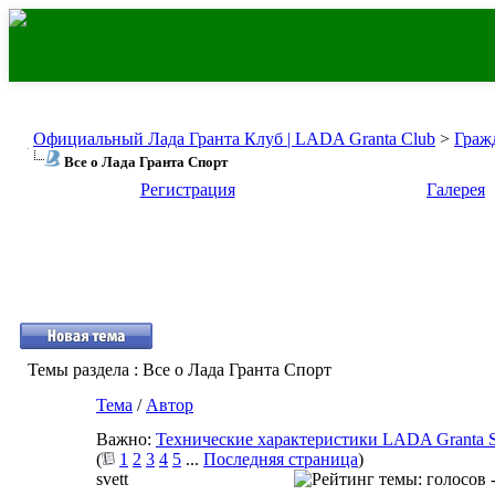
Официальный Лада Гранта Клуб | LADA Granta Club
>
Граж
Все о Лада Гранта Спорт
Регистрация
Галерея
Темы раздела
: Все о Лада Гранта Спорт
Тема
/
Автор
Важно:
Технические характеристики LADA Granta S
(
1
2
3
4
5
...
Последняя страница
)
svett