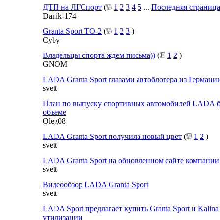
ДТП на ЛГСпорт
(
1
2
3
4
5
...
Последняя страница
Danik-174
Granta Sport TO-2
(
1
2
3
)
Cyby
Владельцы спорта ждем письма))
(
1
2
)
GNOM
LADA Granta Sport глазами автоблогера из Германи
svett
План по выпуску спортивных автомобилей LADA б
объеме
Oleg08
LADA Granta Sport получила новый цвет
(
1
2
)
svett
LADA Granta Sport на обновленном сайте компани
svett
Видеообзор LADA Granta Sport
svett
LADA Sport предлагает купить Granta Sport и Kalina
утилизации