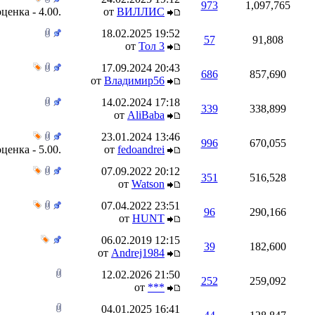
973
1,097,765
от
ВИЛЛИС
18.02.2025
19:52
57
91,808
от
Тол 3
17.09.2024
20:43
686
857,690
от
Владимир56
14.02.2024
17:18
339
338,899
от
AliBaba
23.01.2024
13:46
996
670,055
от
fedoandrei
07.09.2022
20:12
351
516,528
от
Watson
07.04.2022
23:51
96
290,166
от
HUNT
06.02.2019
12:15
39
182,600
от
Andrej1984
12.02.2026
21:50
252
259,092
от
***
04.01.2025
16:41