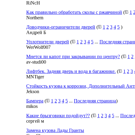
RiNcH
Как правильно обработать сколы с ржавчиной
(
1
Northern
Доводчики-ограничители дверей
(
1
2
3
4
5
)
Андрей Б
Уплотнители дверей
(
1
2
3
4
5
...
Последняя стран
WerWolf007
Мнется ли капот при закрывании по центру?
(
1
2
av-studi00
Лифтбек. Задняя дверь и вода в багажнике.
(
1
2
3
MNTiger
Стойкость кузова к коррозии, Дополнительный Ант
Jekson
Бампера
(
1
2
3
4
5
...
Последняя страница
)
mikos
Какие брызговики подойдут??
(
1
2
3
4
5
...
Послед
сергей м
Замена кузова Лады Гранты