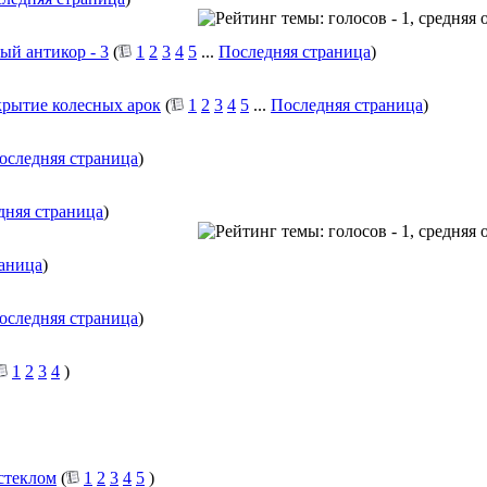
ый антикор - 3
(
1
2
3
4
5
...
Последняя страница
)
крытие колесных арок
(
1
2
3
4
5
...
Последняя страница
)
оследняя страница
)
дняя страница
)
раница
)
оследняя страница
)
1
2
3
4
)
стеклом
(
1
2
3
4
5
)