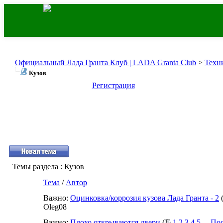
Официальный Лада Гранта Клуб | LADA Granta Club
>
Техн
Кузов
Регистрация
Темы раздела
: Кузов
Тема
/
Автор
Важно:
Оцинковка/коррозия кузова Лада Гранта - 2
Oleg08
Важно:
Плохо открываются двери
(
1
2
3
4
5
...
Пос