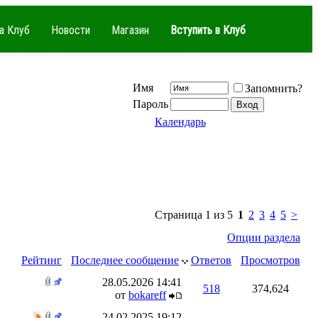
а Клуб
Новости
Магазин
Вступить в Клуб
Имя
Запомнить?
Пароль
Календарь
Страница 1 из 5
1
2
3
4
5
>
Опции раздела
Рейтинг
Последнее сообщение
Ответов
Просмотров
28.05.2026
14:41
518
374,624
от
bokareff
24.02.2025
19:12