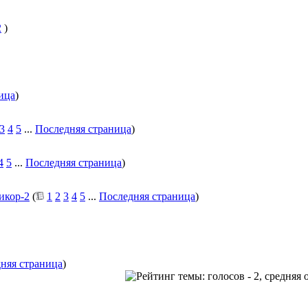
2
)
ица
)
3
4
5
...
Последняя страница
)
4
5
...
Последняя страница
)
икор-2
(
1
2
3
4
5
...
Последняя страница
)
няя страница
)