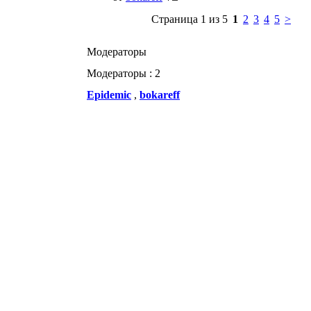
Страница 1 из 5
1
2
3
4
5
>
Модераторы
Модераторы : 2
Epidemic
,
bokareff