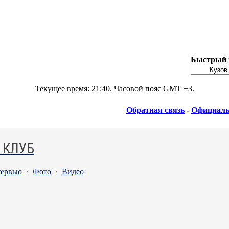
Быстрый 
Текущее время:
21:40
. Часовой пояс GMT +3.
Обратная связь
-
Официаль
 КЛУБ
ервью
·
Фото
·
Видео