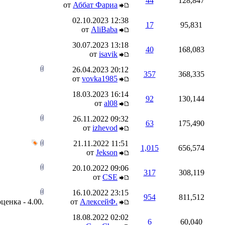
44
128,847
от
Аббат Фариа
02.10.2023
12:38
17
95,831
от
AliBaba
30.07.2023
13:18
40
168,083
от
isavik
26.04.2023
20:12
357
368,335
от
vovka1985
18.03.2023
16:14
92
130,144
от
al08
26.11.2022
09:32
63
175,490
от
izhevod
21.11.2022
11:51
1,015
656,574
от
Jekson
20.10.2022
09:06
317
308,119
от
CSE
16.10.2022
23:15
954
811,512
от
АлексейФ.
18.08.2022
02:02
6
60,040