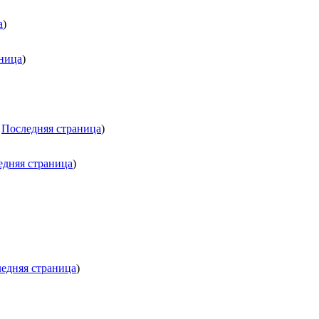
а
)
ница
)
.
Последняя страница
)
едняя страница
)
едняя страница
)