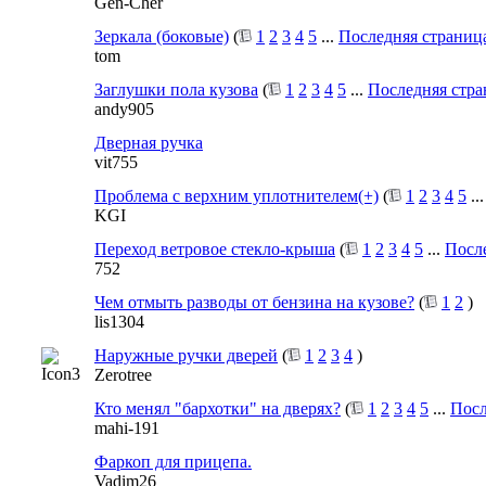
Gen-Cher
Зеркала (боковые)
(
1
2
3
4
5
...
Последняя страниц
tom
Заглушки пола кузова
(
1
2
3
4
5
...
Последняя стра
andy905
Дверная ручка
vit755
Проблема с верхним уплотнителем(+)
(
1
2
3
4
5
..
KGI
Переход ветровое стекло-крыша
(
1
2
3
4
5
...
Посл
752
Чем отмыть разводы от бензина на кузове?
(
1
2
)
lis1304
Наружные ручки дверей
(
1
2
3
4
)
Zerotree
Кто менял "бархотки" на дверях?
(
1
2
3
4
5
...
Посл
mahi-191
Фаркоп для прицепа.
Vadim26