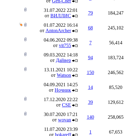
от
Gen-Cher
31.07.2022
22:01
79
184,247
от
ВИЛЛИС
01.07.2022
16:14
68
245,102
от
AntonArcher
04.06.2022
09:38
7
56,414
от
vit755
09.03.2022
14:18
94
183,724
от
Дайвер
13.11.2021
10:22
150
246,562
от
Watson
04.09.2021
14:25
14
85,520
от
Ночник
17.12.2020
22:22
39
129,612
от
CSE
30.07.2020
17:21
140
258,065
от
wovan
11.07.2020
23:39
1
67,653
от
bokareff