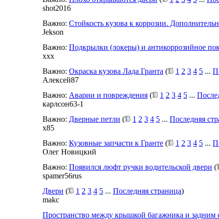
shot2016
Важно:
Стойкость кузова к коррозии. Дополнительн
Jekson
Важно:
Подкрылки (локеры) и антикоррозийное по
xxx
Важно:
Окраска кузова Лада Гранта
(
1
2
3
4
5
...
П
Алексей87
Важно:
Аварии и повреждения
(
1
2
3
4
5
...
После
карлсон63-1
Важно:
Дверные петли
(
1
2
3
4
5
...
Последняя ст
x85
Важно:
Кузовные запчасти к Гранте
(
1
2
3
4
5
...
П
Олег Новицкий
Важно:
Появился люфт ручки водительской двери
(
spamer56rus
Двери
(
1
2
3
4
5
...
Последняя страница
)
makc
Пространство между крышкой багажника и задним 