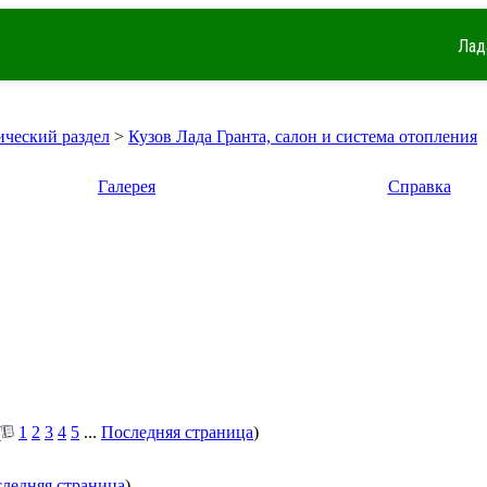
Лад
ический раздел
>
Кузов Лада Гранта, салон и система отопления
Галерея
Справка
(
1
2
3
4
5
...
Последняя страница
)
ледняя страница
)