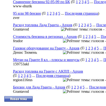
Сравнение бензина 92-95-99 по БК
(
1
2
3
4
5
...
Послед
www-shurik
95 или 98 бензин
(
1
2
3
4
5
...
Последняя страница
)
zver
Расход топлива Лада Гранта - Архив
(
1
2
3
4
5
...
После
Grantavod
Стоимость бензина в регионах - Архив
(
1
2
3
4
5
...
По
feudor
Газовое оборудование на Гранту - Архив
(
1
2
3
4
5
...
П
Денис Тюмень
Метан на Гранте 8 кл. - плюсы и минусы
(
1
2
3
4
5
...
П
159753akl
Расход топлива на Гранте с АКПП - Архив
(
1
2
3
4
5
...
Последняя страница
)
region116rus
Бензин для Лада Гранта - Архив
(
1
2
3
4
5
...
Последняя
Grantavod