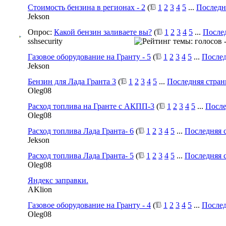
Стоимость бензина в регионах - 2
(
1
2
3
4
5
...
Последн
Jekson
Опрос:
Какой бензин заливаете вы?
(
1
2
3
4
5
...
После
sshsecurity
Газовое оборудование на Гранту - 5
(
1
2
3
4
5
...
Послед
Jekson
Бензин для Лада Гранта 3
(
1
2
3
4
5
...
Последняя стран
Oleg08
Расход топлива на Гранте с АКПП-3
(
1
2
3
4
5
...
После
Oleg08
Расход топлива Лада Гранта- 6
(
1
2
3
4
5
...
Последняя 
Jekson
Расход топлива Лада Гранта- 5
(
1
2
3
4
5
...
Последняя 
Oleg08
Яндекс заправки.
AKlion
Газовое оборудование на Гранту - 4
(
1
2
3
4
5
...
Послед
Oleg08