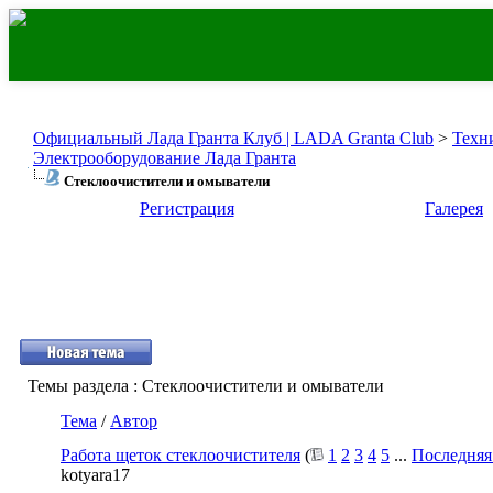
Официальный Лада Гранта Клуб | LADA Granta Club
>
Техн
Электрооборудование Лада Гранта
Стеклоочистители и омыватели
Регистрация
Галерея
Темы раздела
: Стеклоочистители и омыватели
Тема
/
Автор
Работа щеток стеклоочистителя
(
1
2
3
4
5
...
Последняя
kotyara17