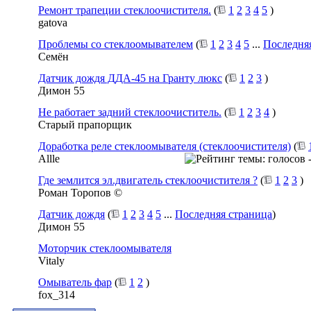
Ремонт трапеции стеклоочистителя.
(
1
2
3
4
5
)
gatova
Проблемы со стеклоомывателем
(
1
2
3
4
5
...
Последня
Семён
Датчик дождя ДДА-45 на Гранту люкс
(
1
2
3
)
Димон 55
Не работает задний стеклоочиститель.
(
1
2
3
4
)
Старый прапорщик
Доработка реле стеклоомывателя (стеклоочистителя)
(
Allle
Где землится эл.двигатель стеклоочистителя ?
(
1
2
3
)
Роман Торопов ©
Датчик дождя
(
1
2
3
4
5
...
Последняя страница
)
Димон 55
Моторчик стеклоомывателя
Vitaly
Омыватель фар
(
1
2
)
fox_314