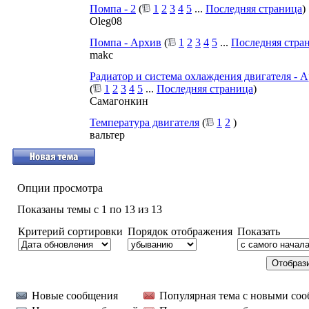
Помпа - 2
(
1
2
3
4
5
...
Последняя страница
)
Oleg08
Помпа - Архив
(
1
2
3
4
5
...
Последняя стра
makc
Радиатор и система охлаждения двигателя - 
(
1
2
3
4
5
...
Последняя страница
)
Самагонкин
Температура двигателя
(
1
2
)
вальтер
Опции просмотра
Показаны темы с 1 по 13 из 13
Критерий сортировки
Порядок отображения
Показать
Новые сообщения
Популярная тема с новыми со