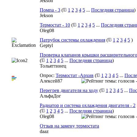
Jekson
Помпа - 3
(
1
2
3
4
5
...
Последняя страница
)
Jekson
Термостат - 10
(
1
2
3
4
5
...
Последняя стран
Oleg08
Патрубок системы охлаждения
(
1
2
3
4
5
)
Geptyl
Проверка клапанов крышки расширительного
(
1
2
3
4
5
...
Последняя страница
)
Тольяттинец
Опрос:
Термостат -Архив
(
1
2
3
4
5
...
После
Алексей87
Перегрев двигателя на ходу
(
1
2
3
4
5
...
Пос
АльфаДог
Радиатор и система охлаждения двигателя - 2
(
1
2
3
4
5
...
Последняя страница
)
Oleg08
Отзыв на замену термостата
daaz