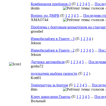
Комбинация приборов-3
(
1
2
3
4
5
...
Послед
destin
Вопрос по ДМРВ
(
1
2
3
4
5
...
Последняя ст
XMAO744
Проблема с бортовым копьютером на стандар
grossbel
Иммобилайзер в Гранте - 3
(
1
2
3
4
)
Jekson
Иммобилайзер в Гранте - 2
(
1
2
3
4
5
...
Посл
Jekson
Датчики автомобиля
(
1
2
3
4
5
...
Последняя
gosha72
подсказчик выбора скорости
(
1
2
)
Kott01
Температура за бортом
(
1
2
3
4
5
...
Последн
ihtio
Ключ зажигания Гранты
(
1
2
3
4
5
...
Послед
Вольный