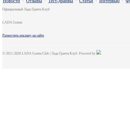
Новости
·
Отзывы
·
Тест-драйвы
·
Статьи
·
Интервью
·
Ф
Официальный Лада Гранта Клуб
LADA Granta
Разместить рекламу на сайте
© 2011-2020 LADA Granta Club | Лада Гранта Клуб. Powered by