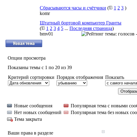
Сбрасываются часы и счётчики
(
1
2
3
)
komr
Штатный бортовой компьютер Гранты
(
1
2
3
4
5
...
Последняя страница
)
bmv01
Опции просмотра
Показаны темы с 1 по 20 из 39
Критерий сортировки
Порядок отображения
Показать
Новые сообщения
Популярная тема с новыми со
Нет новых сообщений
Популярная тема без новых со
Тема закрыта
Ваши права в разделе