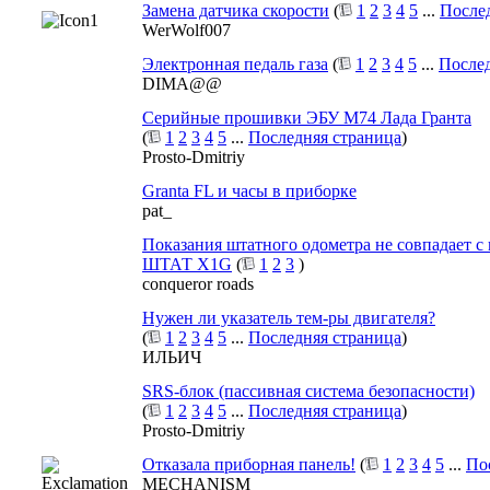
Замена датчика скорости
(
1
2
3
4
5
...
После
WerWolf007
Электронная педаль газа
(
1
2
3
4
5
...
Послед
DIMA@@
Серийные прошивки ЭБУ М74 Лада Гранта
(
1
2
3
4
5
...
Последняя страница
)
Prosto-Dmitriy
Granta FL и часы в приборке
pat_
Показания штатного одометра не совпадает с
ШТАТ Х1G
(
1
2
3
)
conqueror roads
Нужен ли указатель тем-ры двигателя?
(
1
2
3
4
5
...
Последняя страница
)
ИЛЬИЧ
SRS-блок (пассивная система безопасности)
(
1
2
3
4
5
...
Последняя страница
)
Prosto-Dmitriy
Отказала приборная панель!
(
1
2
3
4
5
...
По
MECHANISM