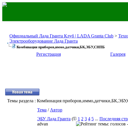
Официальный Лада Гранта Клуб | LADA Granta Club
>
Техн
Электрооборудование Лада Гранта
Комбинация приборов,иммо,датчики,БК,ЭБУ,СНПБ
Регистрация
Галерея
Темы раздела
: Комбинация приборов,иммо,датчики,БК,ЭБ
Тема
/
Автор
ЭБУ Лада Гранта
(
1
2
3
4
5
...
Последняя ст
advan