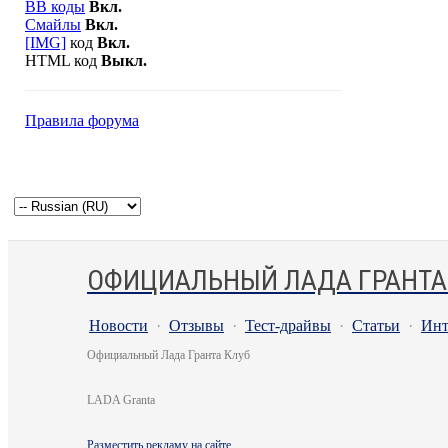
BB коды
Вкл.
Смайлы
Вкл.
[IMG]
код
Вкл.
HTML код
Выкл.
Правила форума
ОФИЦИАЛЬНЫЙ ЛАДА ГРАНТА
Новости
·
Отзывы
·
Тест-драйвы
·
Статьи
·
Инт
Официальный Лада Гранта Клуб
LADA Granta
Разместить рекламу на сайте