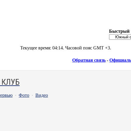
Быстрый 
Текущее время:
04:14
. Часовой пояс GMT +3.
Обратная связь
-
Официаль
 КЛУБ
ервью
·
Фото
·
Видео