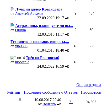
Лучший дилер Краснодара
9
484
от
Алексей Астахов
22.09.2020
19:17
Астраханцы, планируете ли вы...
2
69
от
Oluska
12.03.2015
11:17
Технические поломки, вопросы,...
от
vip0303
18
636
01.04.2018
18:40
Трёп по Ростовски!
от
moorchic
18
368
24.02.2022
16:59
Опции раздела
Рейтинг
Последнее сообщение
Ответов
Просмотров
10.08.2017
22:40
21
94,302
от
Волгарь