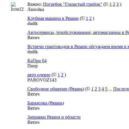
Важно:
Погребок "Глазастый грибок"
(
1
2
3
)
Лапо4ка
Клубная машина в Рязани
(
1
2
)
dudik
Автосервисы, техобслуживание, автомагазины в Р
Вятич
Встречи грантоводов в Рязани обсуждаем время и 
dudik
КаПри 64
Пиер
авто одеяло
(
1
2
)
PAROVOZ143
Свободное общение (Рязань)
(
1
2
3
4
5
...
Последн
Вятич
Барахолка (Рязань)
Вятич
Заправки Рязани и области
Вятич