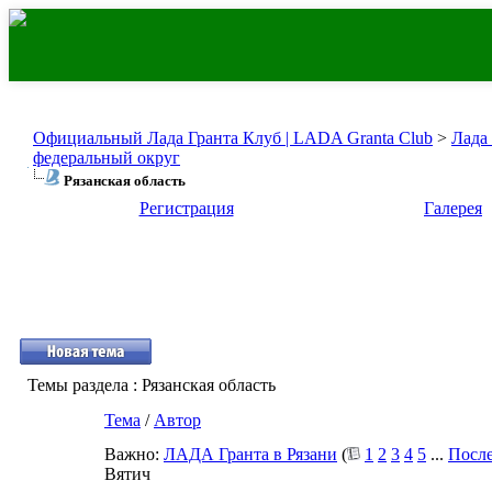
Официальный Лада Гранта Клуб | LADA Granta Club
>
Лада
федеральный округ
Рязанская область
Регистрация
Галерея
Темы раздела
: Рязанская область
Тема
/
Автор
Важно:
ЛАДА Гранта в Рязани
(
1
2
3
4
5
...
После
Вятич