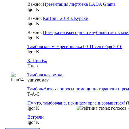
Важно:
Презентация лифтбека LADA Granta
Igor K.
Важно:
КаПри - 2014 в Курске
Igor K.
Важно:
Поездка на ежегодный клубный слёт в мае
Igor K.
Тамбовская межрегионалка 09-11 сентября 2016
Igor K.
КаПри 64
Пиер
Тамбовская ветка.
yuriygustav
Тамбов-Авто - вопросы помощи по гарантии и ре
Т-А-С
Ну что, тамбовчане, начинаем организовываться!
(
Igor K.
Встречи
Igor K.