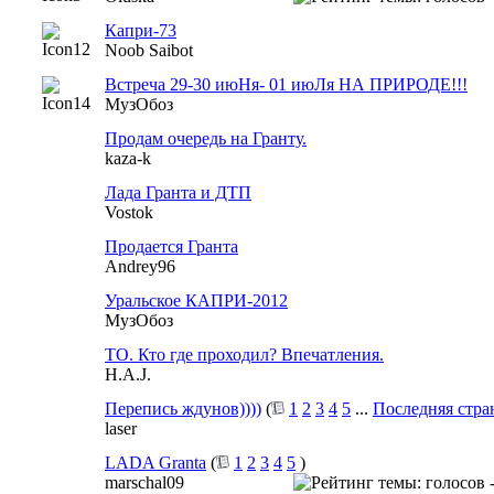
Капри-73
Noob Saibot
Встреча 29-30 июНя- 01 июЛя НА ПРИРОДЕ!!!
МузОбоз
Продам очередь на Гранту.
kaza-k
Лада Гранта и ДТП
Vostok
Продается Гранта
Andrey96
Уральское КАПРИ-2012
МузОбоз
ТО. Кто где проходил? Впечатления.
H.A.J.
Перепись ждунов))))
(
1
2
3
4
5
...
Последняя стра
laser
LADA Granta
(
1
2
3
4
5
)
marschal09