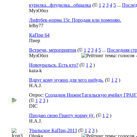
курилка...флудилка...общалка
(
1
2
3
4
5
...
Послед
МузОбоз
Лифтбек-норма 15г. Породам или поменяю.
lelby77
КаПри 64
Пиер
Встречи, мероприятия
(
1
2
3
4
5
...
Последняя ст
МузОбоз
Новоуральск. Есть кто?
(
1
2
)
kaza-k
Вдруг кому нужно для чего нибудь.
(
1
2
)
H.A.J.
Опрос:
Создадим НижнеТагильскую ячейку ГРАНТ
(
1
2
3
)
DIC
Продаю свою Гранту норму (((.
(
1
2
)
H.A.J.
Уральское КаПри-2013
(
1
2
3
)
Oluska