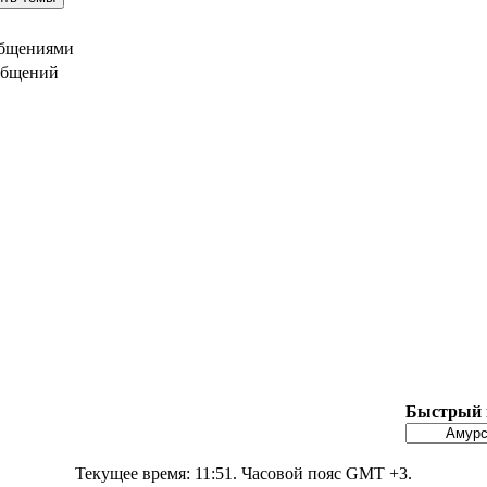
общениями
общений
Быстрый 
Текущее время:
11:51
. Часовой пояс GMT +3.