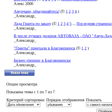
Алекс 2000
Амурчане, объединяйтесь!
(
1
2
3
4
)
_Александр_
Лада Гранта по заказу
(
1
2
3
4
5
...
Последняя страница
_Александр_
В числе лучших дилеров АВТОВАЗА - ОАО "Амур-Лад
_Александр_
"Гранты" приехали в Благовещенск
(
1
2
)
_Александр_
Бизнес-тренинг в Благовещенске
_Александр_
Опции просмотра
Показаны темы с 1 по 7 из 7
Критерий сортировки
Порядок отображения
Показать