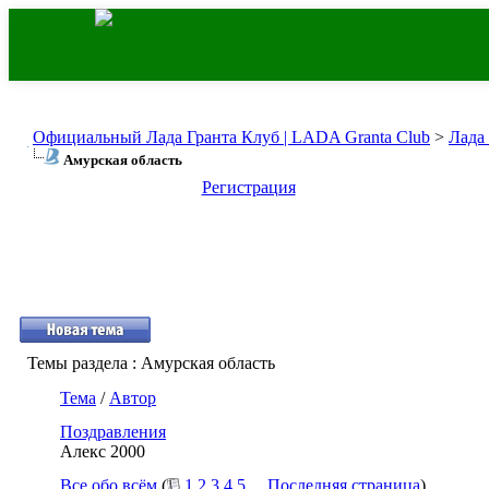
Официальный Лада Гранта Клуб | LADA Granta Club
>
Лада
Амурская область
Регистрация
Темы раздела
: Амурская область
Тема
/
Автор
Поздравления
Алекс 2000
Все обо всём
(
1
2
3
4
5
...
Последняя страница
)