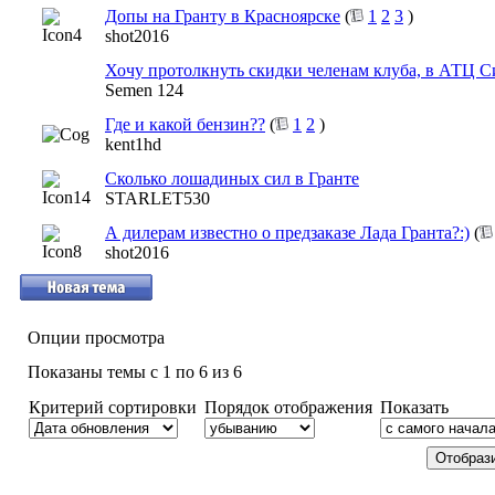
Допы на Гранту в Красноярске
(
1
2
3
)
shot2016
Хочу протолкнуть скидки челенам клуба, в АТЦ С
Semen 124
Где и какой бензин??
(
1
2
)
kent1hd
Сколько лошадиных сил в Гранте
STARLET530
А дилерам известно о предзаказе Лада Гранта?:)
(
shot2016
Опции просмотра
Показаны темы с 1 по 6 из 6
Критерий сортировки
Порядок отображения
Показать