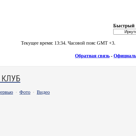
Быстрый 
Текущее время:
13:34
. Часовой пояс GMT +3.
Обратная связь
-
Официаль
 КЛУБ
ервью
·
Фото
·
Видео