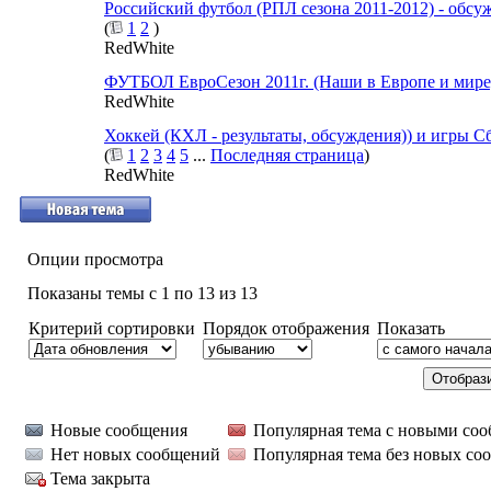
Российский футбол (РПЛ сезона 2011-2012) - обсу
(
1
2
)
RedWhite
ФУТБОЛ ЕвроСезон 2011г. (Наши в Европе и мире
RedWhite
Хоккей (КХЛ - результаты, обсуждения)) и игры С
(
1
2
3
4
5
...
Последняя страница
)
RedWhite
Опции просмотра
Показаны темы с 1 по 13 из 13
Критерий сортировки
Порядок отображения
Показать
Новые сообщения
Популярная тема с новыми со
Нет новых сообщений
Популярная тема без новых со
Тема закрыта