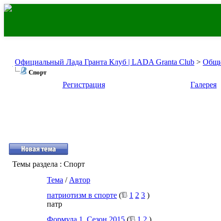
Официальный Лада Гранта Клуб | LADA Granta Club
>
Общи
Спорт
Регистрация
Галерея
Темы раздела
: Спорт
Тема
/
Автор
патриотизм в спорте
(
1
2
3
)
патр
Формула 1. Сезон 2015
(
1
2
)