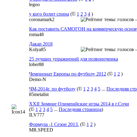
legoo
у кого болит спина
(
1
2
3
4
)
coronamark2
Как поставить САМОГОН на коммерческую основ
roma48
Дакар 2018
Kolya85
25 лучших упражнений для позвоночника
lober88
Чемпионат Европы по футболу 2012
(
1
2
)
Demo-N
ЧМ-2014г. по футболу
(
1
2
3
4
5
...
Последняя ст
85metalist
XXII Зимние Олимпийские игры 2014 в г.Сочи
(
1
2
3
4
5
...
Последняя страница
)
ILV777
Формула -1 Сезон 2013.
(
1
2
)
MR.SPEED