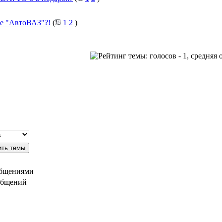
ке "АвтоВАЗ"?!
(
1
2
)
общениями
общений