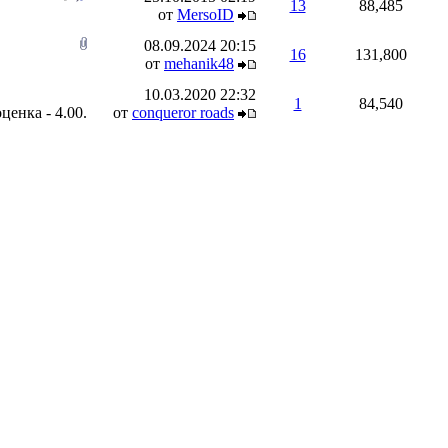
13
88,485
от
MersoID
08.09.2024
20:15
16
131,800
от
mehanik48
10.03.2020
22:32
1
84,540
от
conqueror roads