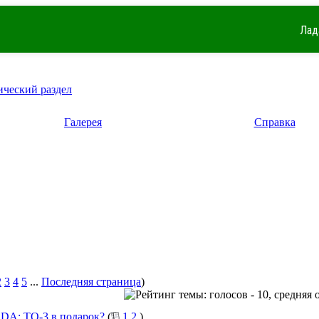
Лад
ический раздел
Галерея
Справка
2
3
4
5
...
Последняя страница
)
DA: ТО-3 в подарок?
(
1
2
)