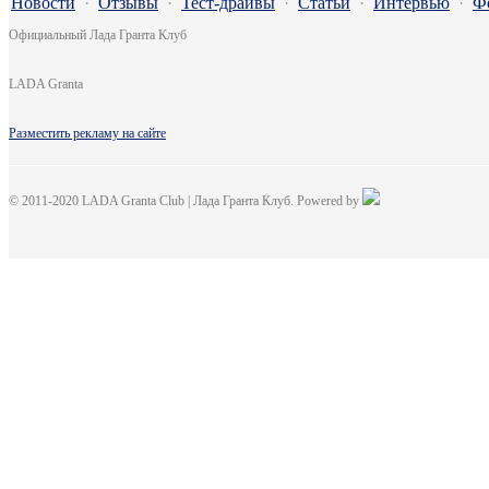
Новости
·
Отзывы
·
Тест-драйвы
·
Статьи
·
Интервью
·
Ф
Официальный Лада Гранта Клуб
LADA Granta
Разместить рекламу на сайте
© 2011-2020 LADA Granta Club | Лада Гранта Клуб. Powered by