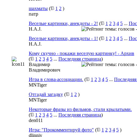
шахматы
(
1
2
)
патр
Веселые картинки, анекдоты - 2!
(
1
2
3
4
5
...
Пос
H.A.J.
Веселые картинки, анекдоты - 1!
(
1
2
3
4
5
...
Пос
H.A.J.
Кому скучно - покажи веселую картинку! - Архив
(
1
2
3
4
5
...
Последняя страница
)
Владимир
Владимирович
Игра в слова-ассоциации.
(
1
2
3
4
5
...
Последняя
MNTiger
Отгадай загадку
(
1
2
)
MNTiger
Некоторые фразы из фильмов, стали крылатыми.
(
1
2
3
4
5
...
Последняя страница
)
den011
Игра: "Прокомментируй фото"
(
1
2
3
4
5
)
dlinniy