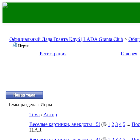
Официальный Лада Гранта Клуб | LADA Granta Club
>
Общи
Игры
Регистрация
Галерея
Темы раздела
: Игры
Тема
/
Автор
Веселые картинки, анекдоты - 5!
(
1
2
3
4
5
...
Пос
H.A.J.
Веселые картинки, анекдоты - 4!
(
1
2
3
4
5
...
Пос