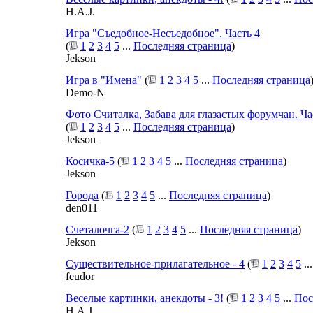
H.A.J.
Игра "Съедобное-Несъедобное". Часть 4
(
1
2
3
4
5
...
Последняя страница
)
Jekson
Игра в "Имена"
(
1
2
3
4
5
...
Последняя страница
Demo-N
Фото Считалка, Забава для глазастых форумчан. Час
(
1
2
3
4
5
...
Последняя страница
)
Jekson
Косичка-5
(
1
2
3
4
5
...
Последняя страница
)
Jekson
Города
(
1
2
3
4
5
...
Последняя страница
)
den011
Счеталочга-2
(
1
2
3
4
5
...
Последняя страница
)
Jekson
Существительное-прилагательное - 4
(
1
2
3
4
5
..
feudor
Веселые картинки, анекдоты - 3!
(
1
2
3
4
5
...
Пос
H.A.J.