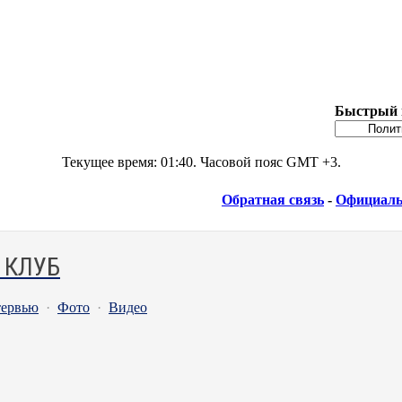
Быстрый 
Текущее время:
01:40
. Часовой пояс GMT +3.
Обратная связь
-
Официаль
 КЛУБ
ервью
·
Фото
·
Видео