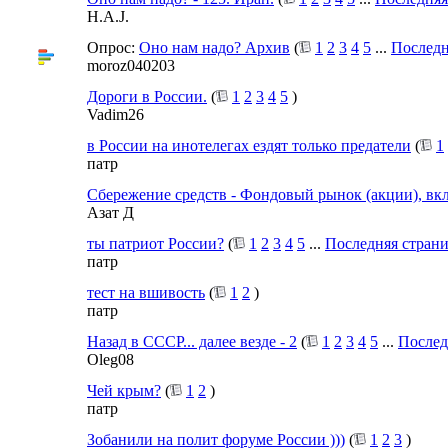
H.A.J.
Опрос:
Оно нам надо? Архив
(
1
2
3
4
5
...
Последн
moroz040203
Дороги в России.
(
1
2
3
4
5
)
Vadim26
в России на инотелегах ездят только предатели
(
1
патр
Сбережение средств - Фондовый рынок (акции), вкл
Азат Д
ты патриот России?
(
1
2
3
4
5
...
Последняя стран
патр
тест на вшивость
(
1
2
)
патр
Назад в СССР... далее везде - 2
(
1
2
3
4
5
...
Послед
Oleg08
Чей крым?
(
1
2
)
патр
Зобанили на полит форуме России )))
(
1
2
3
)