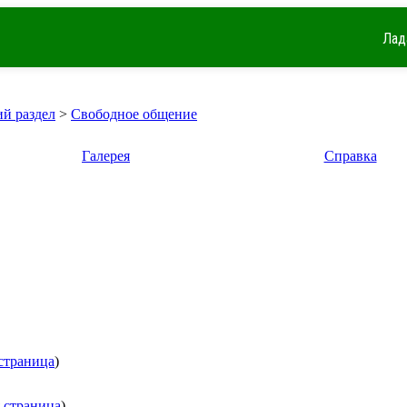
Лад
й раздел
>
Свободное общение
Галерея
Справка
страница
)
 страница
)