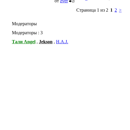
от
zver
Страница 1 из 2
1
2
>
Модераторы
Модераторы : 3
Тали Angel
,
Jekson
,
H.A.J.