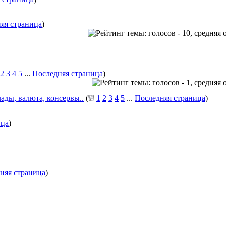
яя страница
)
2
3
4
5
...
Последняя страница
)
ады, валюта, консервы..
(
1
2
3
4
5
...
Последняя страница
)
ица
)
няя страница
)