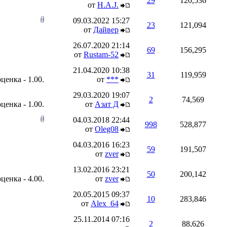
29
120,536
от
H.A.J.
09.03.2022
15:27
23
121,094
от
Дайвер
26.07.2020
21:14
69
156,295
от
Rustam-52
21.04.2020
10:38
31
119,959
от
***
29.03.2020
19:07
2
74,569
от
Азат Д
04.03.2018
22:44
998
528,877
от
Oleg08
04.03.2016
16:23
59
191,507
от
zver
13.02.2016
23:21
50
200,142
от
zver
20.05.2015
09:37
10
283,846
от
Alex_64
25.11.2014
07:16
2
88,626