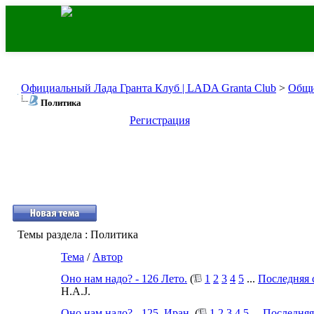
Официальный Лада Гранта Клуб | LADA Granta Club
>
Общи
Политика
Регистрация
Темы раздела
: Политика
Тема
/
Автор
Оно нам надо? - 126 Лето.
(
1
2
3
4
5
...
Последняя 
H.A.J.
Оно нам надо? - 125. Иран.
(
1
2
3
4
5
...
Последняя