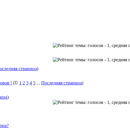
оследняя страница
)
овов !
(
1
2
3
4
5
...
Последняя страница
)
ница
)
сона?