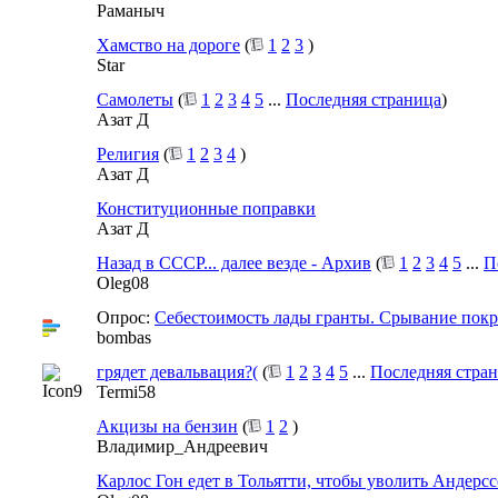
Раманыч
Хамство на дороге
(
1
2
3
)
Star
Самолеты
(
1
2
3
4
5
...
Последняя страница
)
Азат Д
Религия
(
1
2
3
4
)
Азат Д
Конституционные поправки
Азат Д
Назад в СССР... далее везде - Архив
(
1
2
3
4
5
...
П
Oleg08
Опрос:
Себестоимость лады гранты. Срывание покр
bombas
грядет девальвация?(
(
1
2
3
4
5
...
Последняя стра
Termi58
Акцизы на бензин
(
1
2
)
Владимир_Андреевич
Карлос Гон едет в Тольятти, чтобы уволить Андерс