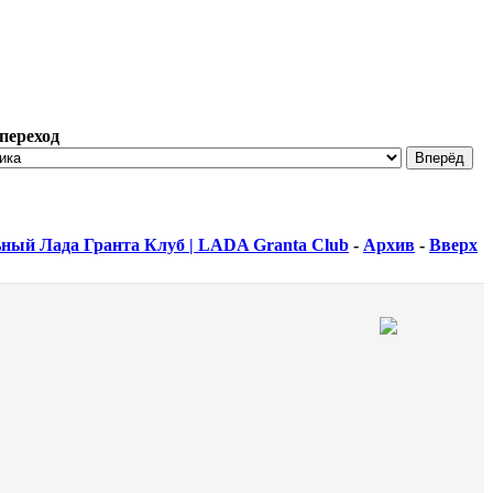
переход
ный Лада Гранта Клуб | LADA Granta Club
-
Архив
-
Вверх