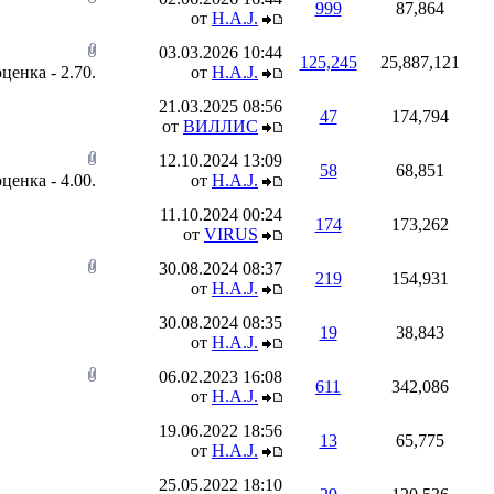
999
87,864
от
H.A.J.
03.03.2026
10:44
125,245
25,887,121
от
H.A.J.
21.03.2025
08:56
47
174,794
от
ВИЛЛИС
12.10.2024
13:09
58
68,851
от
H.A.J.
11.10.2024
00:24
174
173,262
от
VIRUS
30.08.2024
08:37
219
154,931
от
H.A.J.
30.08.2024
08:35
19
38,843
от
H.A.J.
06.02.2023
16:08
611
342,086
от
H.A.J.
19.06.2022
18:56
13
65,775
от
H.A.J.
25.05.2022
18:10