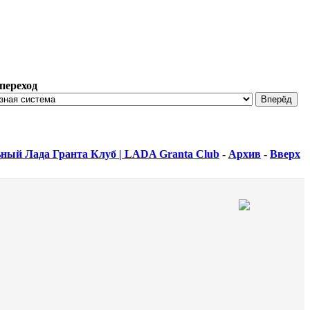
переход
ный Лада Гранта Клуб | LADA Granta Club
-
Архив
-
Вверх