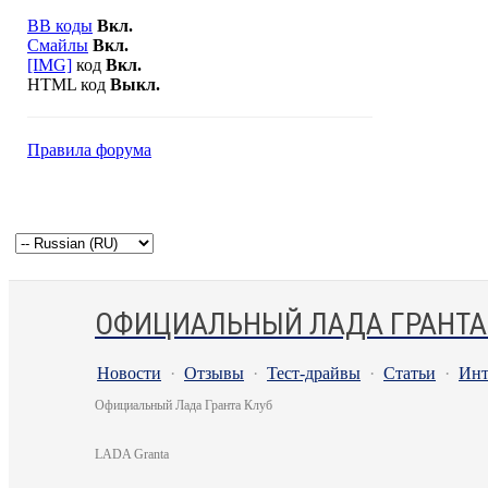
BB коды
Вкл.
Смайлы
Вкл.
[IMG]
код
Вкл.
HTML код
Выкл.
Правила форума
ОФИЦИАЛЬНЫЙ ЛАДА ГРАНТА
Новости
·
Отзывы
·
Тест-драйвы
·
Статьи
·
Инт
Официальный Лада Гранта Клуб
LADA Granta