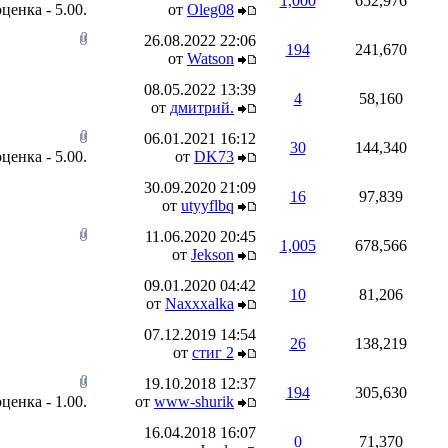
1,000
652,976
от
Oleg08
26.08.2022
22:06
194
241,670
от
Watson
08.05.2022
13:39
4
58,160
от
дмитрий.
06.01.2021
16:12
30
144,340
от
DK73
30.09.2020
21:09
16
97,839
от
utyyflbq
11.06.2020
20:45
1,005
678,566
от
Jekson
09.01.2020
04:42
10
81,206
от
Naxxxalka
07.12.2019
14:54
26
138,219
от
стиг 2
19.10.2018
12:37
194
305,630
от
www-shurik
16.04.2018
16:07
0
71,370