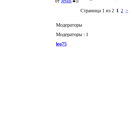
от
Jerals
Страница 1 из 2
1
2
>
Модераторы
Модераторы : 1
leo75