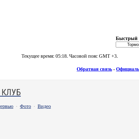
Быстрый 
Текущее время:
05:18
. Часовой пояс GMT +3.
Обратная связь
-
Официаль
 КЛУБ
ервью
·
Фото
·
Видео