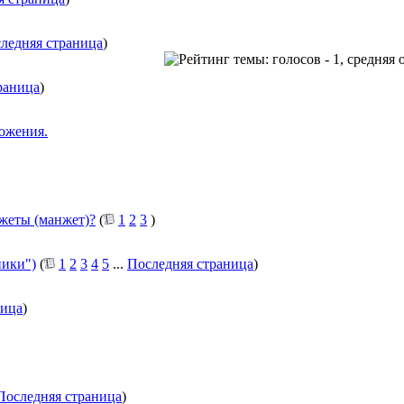
ледняя страница
)
раница
)
можения.
жеты (манжет)?
(
1
2
3
)
ники")
(
1
2
3
4
5
...
Последняя страница
)
ница
)
Последняя страница
)