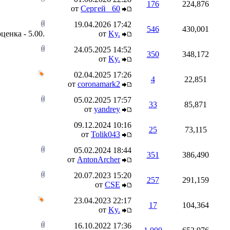
176
224,876
от
Сергей _60
19.04.2026
17:42
546
430,001
от
Ky.
24.05.2025
14:52
350
348,172
от
Ky.
02.04.2025
17:26
4
22,851
от
coronamark2
05.02.2025
17:57
33
85,871
от
yandrey
09.12.2024
10:16
25
73,115
от
Tolik043
05.02.2024
18:44
351
386,490
от
AntonArcher
20.07.2023
15:20
257
291,159
от
CSE
23.04.2023
22:17
17
104,364
от
Ky.
16.10.2022
17:36