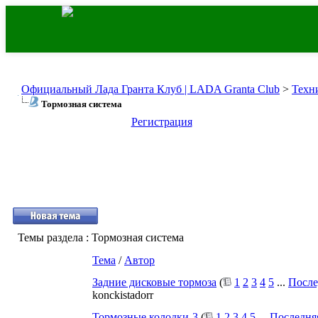
Официальный Лада Гранта Клуб | LADA Granta Club
>
Техн
Тормозная система
Регистрация
Темы раздела
: Тормозная система
Тема
/
Автор
Задние дисковые тормоза
(
1
2
3
4
5
...
После
konckistadorr
Тормозные колодки-3
(
1
2
3
4
5
...
Последня