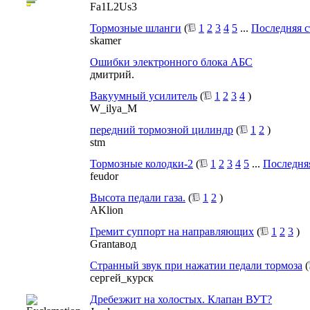
Fa1L2Us3
Тормозные шланги
(
1
2
3
4
5
...
Последняя 
skamer
Ошибки электронного блока АБС
дмитрий.
Вакуумный усилитель
(
1
2
3
4
)
W_ilya_M
передний тормозной цилиндр
(
1
2
)
stm
Тормозные колодки-2
(
1
2
3
4
5
...
Последня
feudor
Высота педали газа.
(
1
2
)
AKlion
Гремит суппорт на направляющих
(
1
2
3
)
Grantaвод
Странный звук при нажатии педали тормоза
(
сергей_курск
Дребезжит на холостых. Клапан ВУТ?