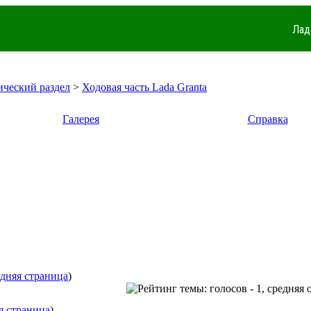
Лад
ический раздел
>
Ходовая часть Lada Granta
Галерея
Справка
дняя страница
)
я страница
)