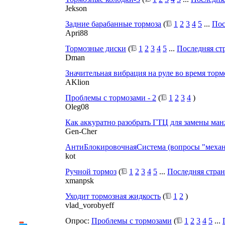
Jekson
Задние барабанные тормоза
(
1
2
3
4
5
...
Пос
Apri88
Тормозные диски
(
1
2
3
4
5
...
Последняя ст
Dman
Значительная вибрация на руле во время тор
AKlion
Проблемы с тормозами - 2
(
1
2
3
4
)
Oleg08
Как аккуратно разобрать ГТЦ для замены ман
Gen-Cher
АнтиБлокировочнаяСистема (вопросы "меха
kot
Ручной тормоз
(
1
2
3
4
5
...
Последняя стра
xmanpsk
Уходит тормозная жидкость
(
1
2
)
vlad_vorobyeff
Опрос:
Проблемы с тормозами
(
1
2
3
4
5
...