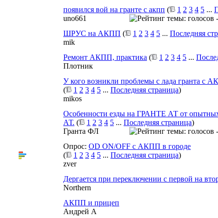
появился вой на гранте с акпп
(
1
2
3
4
5
...
П
uno661
ШРУС на АКПП
(
1
2
3
4
5
...
Последняя ст
mik
Ремонт АКПП, практика
(
1
2
3
4
5
...
После
Плотник
У кого возникли проблемы с лада гранта с 
(
1
2
3
4
5
...
Последняя страница
)
mikos
Особенности езды на ГРАНТЕ АТ от опытны
АТ.
(
1
2
3
4
5
...
Последняя страница
)
Гранта ФЛ
Опрос:
ОD ON/OFF с АКПП в городе
(
1
2
3
4
5
...
Последняя страница
)
zver
Дергается при переключении с первой на вт
Northern
АКПП и прицеп
Андрей А