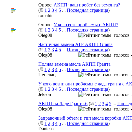
Опрос:
АКПП: ваш пробег без ремонта?
(
1
2
3
4
5
...
Последняя страница
)
romahin
Опрос:
У кого есть проблемы с АКПП?
(
1
2
3
4
5
...
Последняя страница
)
Oleg08
Частичная замена ATF АКПП Granta
(
1
2
3
4
5
...
Последняя страница
)
Oleg08
Полная замена масла АКПП Гранта
(
1
2
3
4
5
...
Последняя страница
)
Пепелац
У кого возникли проблемы с лада гранта с 
(
1
2
3
4
5
...
Последняя страница
)
Jekson
АКПП на Ладе Гранта-6
(
1
2
3
4
5
...
Послед
Oleg08
Заправочный объем и тип масла коробки АК
(
1
2
3
4
5
...
Последняя страница
)
Danteso