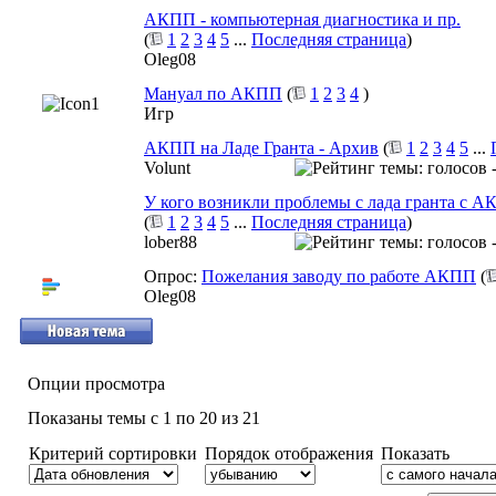
АКПП - компьютерная диагностика и пр.
(
1
2
3
4
5
...
Последняя страница
)
Oleg08
Мануал по АКПП
(
1
2
3
4
)
Игр
АКПП на Ладе Гранта - Архив
(
1
2
3
4
5
...
Volunt
У кого возникли проблемы с лада гранта с А
(
1
2
3
4
5
...
Последняя страница
)
lober88
Опрос:
Пожелания заводу по работе АКПП
(
Oleg08
Опции просмотра
Показаны темы с 1 по 20 из 21
Критерий сортировки
Порядок отображения
Показать