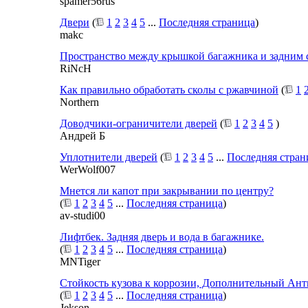
spamer56rus
Двери
(
1
2
3
4
5
...
Последняя страница
)
makc
Пространство между крышкой багажника и задним 
RiNcH
Как правильно обработать сколы с ржавчиной
(
1
Northern
Доводчики-ограничители дверей
(
1
2
3
4
5
)
Андрей Б
Уплотнители дверей
(
1
2
3
4
5
...
Последняя стран
WerWolf007
Мнется ли капот при закрывании по центру?
(
1
2
3
4
5
...
Последняя страница
)
av-studi00
Лифтбек. Задняя дверь и вода в багажнике.
(
1
2
3
4
5
...
Последняя страница
)
MNTiger
Стойкость кузова к коррозии, Дополнительный Ант
(
1
2
3
4
5
...
Последняя страница
)
Jekson