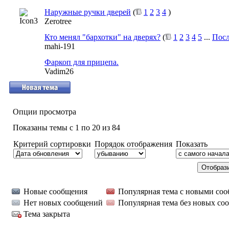
Наружные ручки дверей
(
1
2
3
4
)
Zerotree
Кто менял "бархотки" на дверях?
(
1
2
3
4
5
...
Посл
mahi-191
Фаркоп для прицепа.
Vadim26
Опции просмотра
Показаны темы с 1 по 20 из 84
Критерий сортировки
Порядок отображения
Показать
Новые сообщения
Популярная тема с новыми со
Нет новых сообщений
Популярная тема без новых со
Тема закрыта