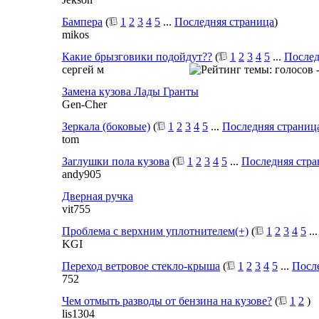
Бампера
(
1
2
3
4
5
...
Последняя страница
)
mikos
Какие брызговики подойдут??
(
1
2
3
4
5
...
Послед
сергей м
Замена кузова Лады Гранты
Gen-Cher
Зеркала (боковые)
(
1
2
3
4
5
...
Последняя страниц
tom
Заглушки пола кузова
(
1
2
3
4
5
...
Последняя стра
andy905
Дверная ручка
vit755
Проблема с верхним уплотнителем(+)
(
1
2
3
4
5
..
KGI
Переход ветровое стекло-крыша
(
1
2
3
4
5
...
Посл
752
Чем отмыть разводы от бензина на кузове?
(
1
2
)
lis1304