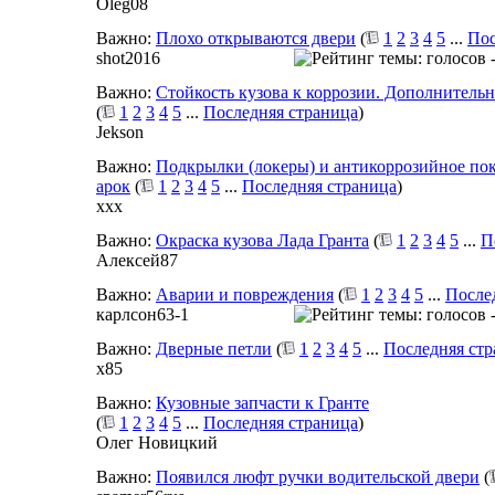
Oleg08
Важно:
Плохо открываются двери
(
1
2
3
4
5
...
Пос
shot2016
Важно:
Стойкость кузова к коррозии. Дополнительн
(
1
2
3
4
5
...
Последняя страница
)
Jekson
Важно:
Подкрылки (локеры) и антикоррозийное по
арок
(
1
2
3
4
5
...
Последняя страница
)
xxx
Важно:
Окраска кузова Лада Гранта
(
1
2
3
4
5
...
П
Алексей87
Важно:
Аварии и повреждения
(
1
2
3
4
5
...
После
карлсон63-1
Важно:
Дверные петли
(
1
2
3
4
5
...
Последняя ст
x85
Важно:
Кузовные запчасти к Гранте
(
1
2
3
4
5
...
Последняя страница
)
Олег Новицкий
Важно:
Появился люфт ручки водительской двери
(