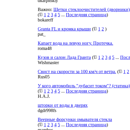
dkarpitskiy
Важно:
Щетки стеклоочистителей (дворники)
(
1
2
3
4
5
...
Последняя страница
)
bokareff
Granta FL и кромка крыши
(
1
2
)
pat_
Капает вода на левую ногу. Протечка.
roma48
Кузов и салон Лада Гранта
(
1
2
3
4
5
...
Посл
Wishmaster
Свист на скорости за 100 км/ч от ветра.
(
1
2
Rus05
У кого автомобиль "дубасит током"? (статика)
(
1
2
3
4
5
...
Последняя страница
)
H.A.J.
шторки от воды в дверях
dgdr998fs
Веерные форсунки омывателя стекла
(
1
2
3
4
5
...
Последняя страница
)
mambus