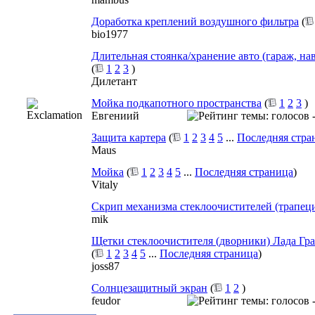
Доработка креплений воздушного фильтра
(
bio1977
Длительная стоянка/хранение авто (гараж, наве
(
1
2
3
)
Дилетант
Мойка подкапотного пространства
(
1
2
3
)
Евгениий
Защита картера
(
1
2
3
4
5
...
Последняя стра
Maus
Мойка
(
1
2
3
4
5
...
Последняя страница
)
Vitaly
Скрип механизма стеклоочистителей (трапец
mik
Щетки стеклоочистителя (дворники) Лада Гра
(
1
2
3
4
5
...
Последняя страница
)
joss87
Солнцезащитный экран
(
1
2
)
feudor