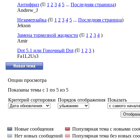
Антифриз
(
1
2
3
4
5
...
Последняя страница
)
Andrew_J
Незамерзайка
(
1
2
3
4
5
...
Последняя страница
)
Jekson
Замена тормозной жидкости
(
1
2
3
4
)
Amir
Dot 5.1 или Гоночный Dot
(
1
2
3
)
Fa1L2Us3
Опции просмотра
Показаны темы с 1 по 5 из 5
Критерий сортировки
Порядок отображения
Показать
Новые сообщения
Популярная тема с новыми со
Нет новых сообщений
Популярная тема без новых со