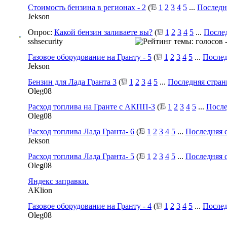
Стоимость бензина в регионах - 2
(
1
2
3
4
5
...
Последн
Jekson
Опрос:
Какой бензин заливаете вы?
(
1
2
3
4
5
...
После
sshsecurity
Газовое оборудование на Гранту - 5
(
1
2
3
4
5
...
Послед
Jekson
Бензин для Лада Гранта 3
(
1
2
3
4
5
...
Последняя стран
Oleg08
Расход топлива на Гранте с АКПП-3
(
1
2
3
4
5
...
После
Oleg08
Расход топлива Лада Гранта- 6
(
1
2
3
4
5
...
Последняя 
Jekson
Расход топлива Лада Гранта- 5
(
1
2
3
4
5
...
Последняя 
Oleg08
Яндекс заправки.
AKlion
Газовое оборудование на Гранту - 4
(
1
2
3
4
5
...
Послед
Oleg08