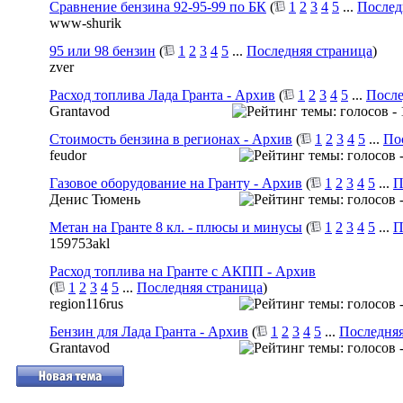
Сравнение бензина 92-95-99 по БК
(
1
2
3
4
5
...
Послед
www-shurik
95 или 98 бензин
(
1
2
3
4
5
...
Последняя страница
)
zver
Расход топлива Лада Гранта - Архив
(
1
2
3
4
5
...
После
Grantavod
Стоимость бензина в регионах - Архив
(
1
2
3
4
5
...
По
feudor
Газовое оборудование на Гранту - Архив
(
1
2
3
4
5
...
П
Денис Тюмень
Метан на Гранте 8 кл. - плюсы и минусы
(
1
2
3
4
5
...
П
159753akl
Расход топлива на Гранте с АКПП - Архив
(
1
2
3
4
5
...
Последняя страница
)
region116rus
Бензин для Лада Гранта - Архив
(
1
2
3
4
5
...
Последняя
Grantavod