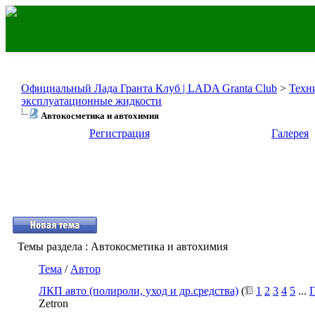
Официальный Лада Гранта Клуб | LADA Granta Club
>
Техн
эксплуатационные жидкости
Автокосметика и автохимия
Регистрация
Галерея
Темы раздела
: Автокосметика и автохимия
Тема
/
Автор
ЛКП авто (полироли, уход и др.средства)
(
1
2
3
4
5
...
П
Zetron