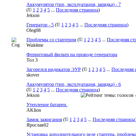
Аккумулятор (тип, эксплуатация, зарядка) - 7
(
1
2
3
4
5
...
Последняя страница
)
Jekson
Генератор - 5
(
1
2
3
4
5
...
Последняя страница
)
Oleg08
Проблемы со стартером
(
1
2
3
4
5
...
Последняя ст
Wait4me
Ферритовый фильтр на проводе генератора
Тол 3
Загорелся индикатор ЭУР
(
1
2
3
4
5
...
Последняя 
skover
Аккумулятор (тип, эксплуатация, зарядка) - 6
(
1
2
3
4
5
...
Последняя страница
)
Jekson
Утепление батареи.
AKlion
Замок зажигания
(
1
2
3
4
5
...
Последняя страница
Ярослав02
Установка дополнительного реле стартера, проблем