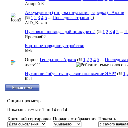
Андрей Б
Аккумулятор (тип, эксплуатация, зарядка) - Архив
(
1
2
3
4
5
...
Последняя страница
)
AiD_Kazan
Пусковые провода "дай прикурить"
(
1
2
3
4
5
...
П
Ярослав02
Бортовое зарядное устройство
bizk
Опрос:
Генератор - Архив
(
1
2
3
4
5
...
Последняя 
aseev111
Нужно ли "обучать" нулевое положение ЭУР?
(
1
ifed
Опции просмотра
Показаны темы с 1 по 14 из 14
Критерий сортировки
Порядок отображения
Показать