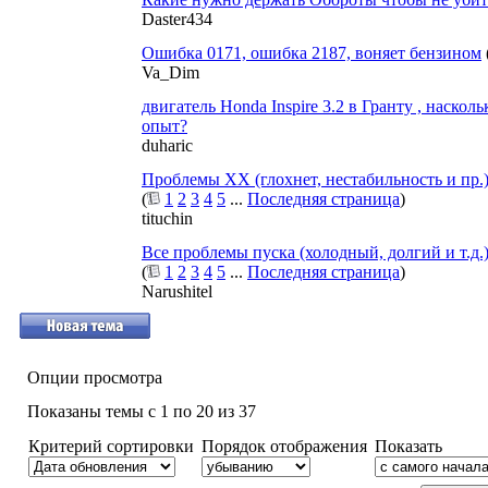
Daster434
Ошибка 0171, ошибка 2187, воняет бензином
Va_Dim
двигатель Honda Inspire 3.2 в Гранту , наскол
опыт?
duharic
Проблемы ХХ (глохнет, нестабильность и пр.
(
1
2
3
4
5
...
Последняя страница
)
tituchin
Все проблемы пуска (холодный, долгий и т.д.
(
1
2
3
4
5
...
Последняя страница
)
Narushitel
Опции просмотра
Показаны темы с 1 по 20 из 37
Критерий сортировки
Порядок отображения
Показать