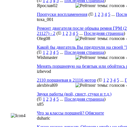
(
1
2
3
4
5
...
Последняя страница
)
Ярослав02
Пропуски воспламенения
(
1
2
3
4
5
...
После
toxa_001
Ремонт двигателя после обрыва ремня ГРМ (21
21127) - 2
(
1
2
3
4
5
...
Последняя страница
)
Oleg08
Какой бы двигатель Вы предпочли на своей "
(
1
2
3
4
5
...
Последняя страница
)
Wishmaster
Менять поршневую на безвтык или обойтись
izhevod
2110 поршневая в 21116 мотор
(
1
2
3
4
5
...
П
alexbival69
Звуки работы (вой, свист, стуки и т.д.)
(
1
2
3
4
5
...
Последняя страница
)
x85
Что за классы поршней? Обясните
duharic
Какие нужно держать Обороты чтобы не убит