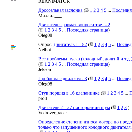
REANIMATOR
Дроссельная заслонка
(
1
2
3
4
5
...
Последня
Михаил___
Двигатель: формат вопрос-ответ - 2
(
1
2
3
4
5
...
Последняя страница
)
Oleg08
Опрос:
Двигатель 11182
(
1
2
3
4
5
...
Послед
Neibot
Все проблемы пуска (холодный, долгий и т.д.)
(
1
2
3
4
5
...
Последняя страница
)
Jekson
Проблема с движком - 3
(
1
2
3
4
5
...
Послед
Oleg08
Стук поршня в 16 клапаннике
(
1
2
3
4
5
...
П
proll
Двигатель 21127 посторонний шум
(
1
2
3
)
Vedrover_racer
Определение степени износа мотора по прод
только что запущенного холодного двигателя.