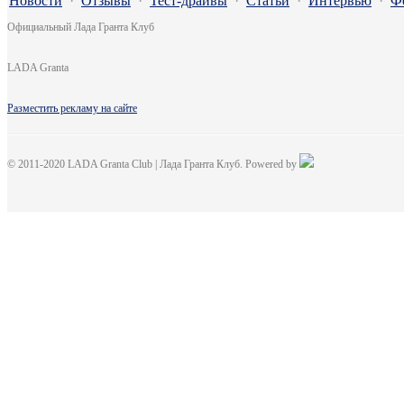
Новости
·
Отзывы
·
Тест-драйвы
·
Статьи
·
Интервью
·
Ф
Официальный Лада Гранта Клуб
LADA Granta
Разместить рекламу на сайте
© 2011-2020 LADA Granta Club | Лада Гранта Клуб. Powered by