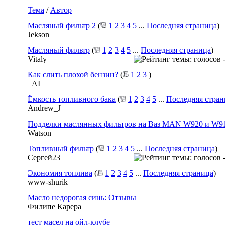
Тема
/
Автор
Масляный фильтр 2
(
1
2
3
4
5
...
Последняя страница
)
Jekson
Масляный фильтр
(
1
2
3
4
5
...
Последняя страница
)
Vitaly
Как слить плохой бензин?
(
1
2
3
)
_AI_
Ёмкость топливного бака
(
1
2
3
4
5
...
Последняя стран
Andrew_J
Подделки маслянных фильтров на Ваз MAN W920 и W9
Watson
Топливный фильтр
(
1
2
3
4
5
...
Последняя страница
)
Сергей23
Экономия топлива
(
1
2
3
4
5
...
Последняя страница
)
www-shurik
Масло недорогая синь: Отзывы
Филипе Карера
тест масел на ойл-клубе