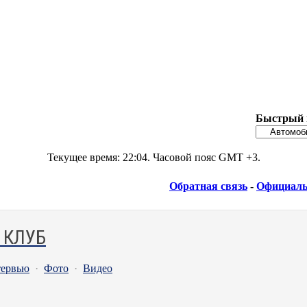
Быстрый 
Текущее время:
22:04
. Часовой пояс GMT +3.
Обратная связь
-
Официаль
 КЛУБ
ервью
·
Фото
·
Видео