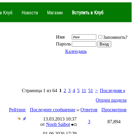
а Клуб
Новости
Магазин
Вступить в Клуб
Имя
Запомнить?
Пароль
Календарь
Страница 1 из 64
1
2
3
4
5
11
51
>
Последняя
»
Опции раздела
Рейтинг
Последнее сообщение
Ответов
Просмотров
13.03.2013
10:37
3
87,894
от
Noob Saibot
01.06.2026
17:29