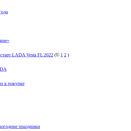
года
лине»
старт LADA Vesta FL 2022
(
1
2
)
ADA
х к покупке
вогодние праздники