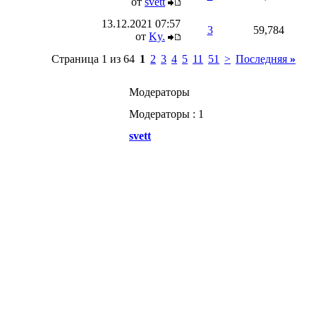
от
svett
13.12.2021
07:57
3
59,784
от
Ky.
Страница 1 из 64
1
2
3
4
5
11
51
>
Последняя
»
Модераторы
Модераторы : 1
svett