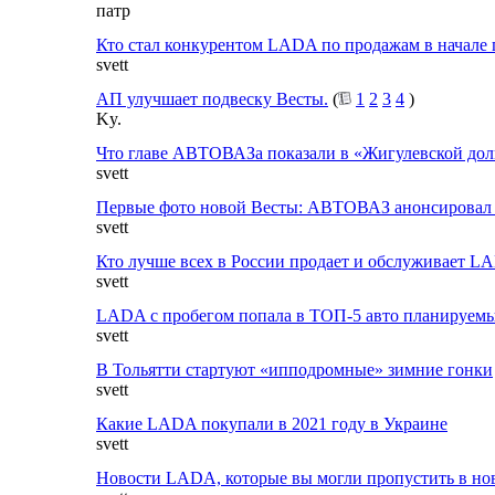
патр
Кто стал конкурентом LADA по продажам в начале 
svett
АП улучшает подвеску Весты.
(
1
2
3
4
)
Ky.
Что главе АВТОВАЗа показали в «Жигулевской до
svett
Первые фото новой Весты: АВТОВАЗ анонсировал 
svett
Кто лучше всех в России продает и обслуживает L
svett
LADA с пробегом попала в ТОП-5 авто планируемы
svett
В Тольятти стартуют «ипподромные» зимние гонки
svett
Какие LADA покупали в 2021 году в Украине
svett
Новости LADA, которые вы могли пропустить в но