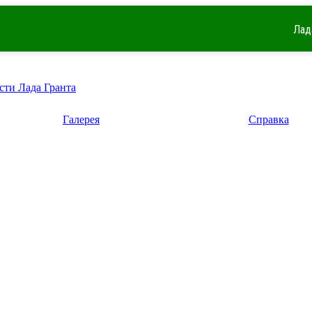
Лад
сти Лада Гранта
Галерея
Справка