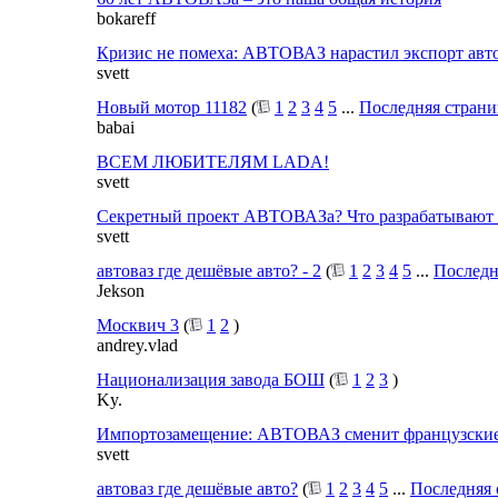
bokareff
Кризис не помеха: АВТОВАЗ нарастил экспорт ав
svett
Новый мотор 11182
(
1
2
3
4
5
...
Последняя страни
babai
ВСЕМ ЛЮБИТЕЛЯМ LADA!
svett
Секретный проект АВТОВАЗа? Что разрабатывают в
svett
автоваз где дешёвые авто? - 2
(
1
2
3
4
5
...
Последн
Jekson
Москвич 3
(
1
2
)
andrey.vlad
Национализация завода БОШ
(
1
2
3
)
Ky.
Импортозамещение: АВТОВАЗ сменит французские 
svett
автоваз где дешёвые авто?
(
1
2
3
4
5
...
Последняя 