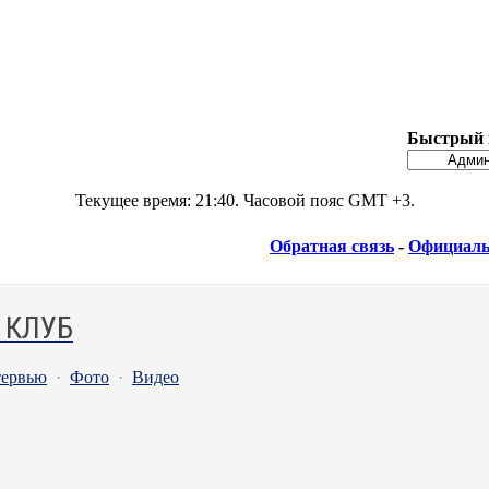
Быстрый 
Текущее время:
21:40
. Часовой пояс GMT +3.
Обратная связь
-
Официаль
 КЛУБ
ервью
·
Фото
·
Видео