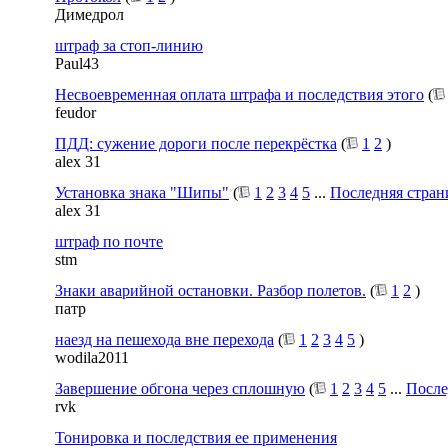
Димедрол
штраф за стоп-линию
Paul43
Несвоевременная оплата штрафа и последствия этого
(
feudor
ПДД: сужение дороги после перекрёстка
(
1
2
)
alex 31
Установка знака "Шипы"
(
1
2
3
4
5
...
Последняя стран
alex 31
штраф по почте
stm
Знаки аварийной остановки. Разбор полетов.
(
1
2
)
патр
наезд на пешехода вне перехода
(
1
2
3
4
5
)
wodila2011
Завершение обгона через сплошную
(
1
2
3
4
5
...
После
rvk
Тонировка и последствия ее применения