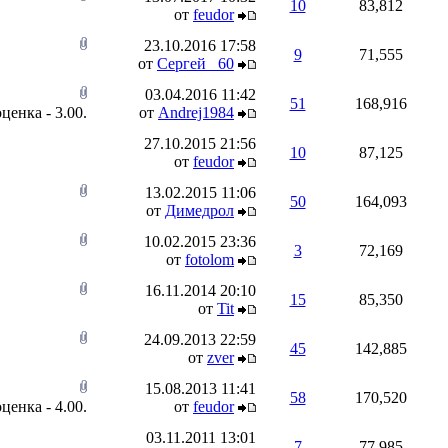
10
83,812
от
feudor
23.10.2016
17:58
9
71,555
от
Сергей _60
03.04.2016
11:42
51
168,916
от
Andrej1984
27.10.2015
21:56
10
87,125
от
feudor
13.02.2015
11:06
50
164,093
от
Димедрол
10.02.2015
23:36
3
72,169
от
fotolom
16.11.2014
20:10
15
85,350
от
Tit
24.09.2013
22:59
45
142,885
от
zver
15.08.2013
11:41
58
170,520
от
feudor
03.11.2011
13:01
7
77,985