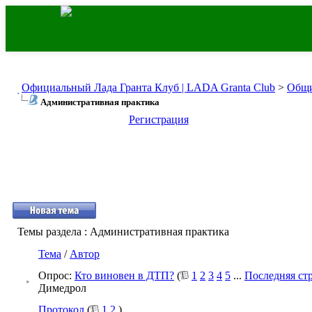
Официальный Лада Гранта Клуб | LADA Granta Club
>
Общи
Административная практика
Регистрация
Темы раздела
: Административная практика
Тема
/
Автор
Опрос:
Кто виновен в ДТП?
(
1
2
3
4
5
...
Последняя ст
Димедрол
Протокол
(
1
2
)