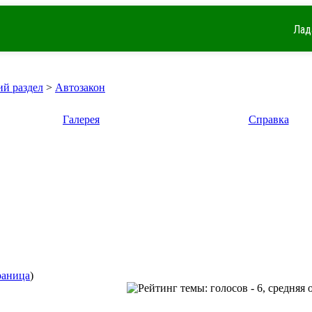
Лад
й раздел
>
Автозакон
Галерея
Справка
раница
)