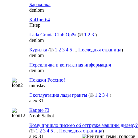
Барахолка
denlom
КаПри 64
Пиер
Lada Granta Club Орёл
(
1
2
3
)
denlom
Курилка
(
1
2
3
4
5
...
Последняя страница
)
denlom
Перекличка и контактная информация
denlom
Покажи Россию!
miraslav
Эксплуатация лады гранты
(
1
2
3
4
)
alex 31
Капри-73
Noob Saibot
Кому пришло письмо об отгрузке машины дилеру?
(
1
2
3
4
5
...
Последняя страница
)
alex 31