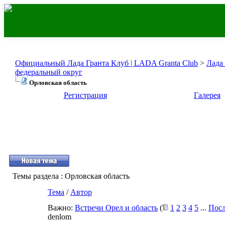
Официальный Лада Гранта Клуб | LADA Granta Club
>
Лада
федеральный округ
Орловская область
Регистрация
Галерея
Темы раздела
: Орловская область
Тема
/
Автор
Важно:
Встречи Орел и область
(
1
2
3
4
5
...
Посл
denlom