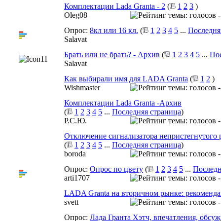
Комплектации Lada Granta - 2
(
1
2
3
)
Oleg08
Опрос:
8кл или 16 кл.
(
1
2
3
4
5
...
Последня
Salavat
Брать или не брать? - Архив
(
1
2
3
4
5
...
По
Salavat
Как выбирали имя для LADA Granta
(
1
2
)
Wishmaster
Комплектации Lada Granta -Архив
(
1
2
3
4
5
...
Последняя страница
)
Р.С.Ю.
Отключение сигнализатора непристегнутого 
(
1
2
3
4
5
...
Последняя страница
)
boroda
Опрос:
Опрос по цвету
(
1
2
3
4
5
...
Последн
arti1707
LADA Granta на вторичном рынке: рекоменд
svett
Опрос:
Лада Гранта Хэтч, впечатления, обсуж