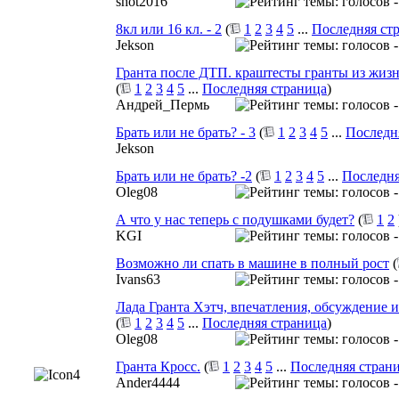
shot2016
8кл или 16 кл. - 2
(
1
2
3
4
5
...
Последняя ст
Jekson
Гранта после ДТП. краштесты гранты из жизн
(
1
2
3
4
5
...
Последняя страница
)
Андрей_Пермь
Брать или не брать? - 3
(
1
2
3
4
5
...
Последн
Jekson
Брать или не брать? -2
(
1
2
3
4
5
...
Последня
Oleg08
А что у нас теперь с подушками будет?
(
1
2
KGI
Возможно ли спать в машине в полный рост
(
Ivans63
Лада Гранта Хэтч, впечатления, обсуждение и
(
1
2
3
4
5
...
Последняя страница
)
Oleg08
Гранта Кросс.
(
1
2
3
4
5
...
Последняя стран
Ander4444