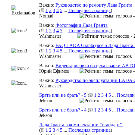
Важно:
Руководство по ремонту Лада Гранта
(
1
2
3
4
5
...
Последняя страница
)
Nomad
Важно:
Фотографии Лада Гранта
(
1
2
3
4
5
...
Последняя страница
)
Wishmaster
Важно:
FAQ LADA Granta (все о Лада Гранта 
(
1
2
3
4
5
...
Последняя страница
)
Wishmaster
Важно:
Видеозарисовка из цеха сварки АВТ
Юрий Ефимов
Важно:
Руководство по эксплуатации LADA G
Wishmaster
Брать или не брать? - 5
(
1
2
3
4
5
...
Последн
Jekson
Брать или не брать? - 4
(
1
2
3
4
5
...
Последн
Jekson
Лада Гранта в комплектации "стандарт".
(
1
2
3
4
5
...
Последняя страница
)