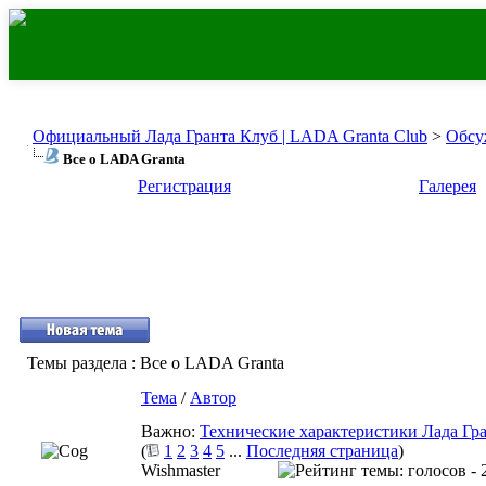
Официальный Лада Гранта Клуб | LADA Granta Club
>
Обсу
Все о LADA Granta
Регистрация
Галерея
Темы раздела
: Все о LADA Granta
Тема
/
Автор
Важно:
Технические характеристики Лада Гр
(
1
2
3
4
5
...
Последняя страница
)
Wishmaster