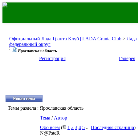
Официальный Лада Гранта Клуб | LADA Granta Club
>
Лада
федеральный округ
Ярославская область
Регистрация
Галерея
Темы раздела
: Ярославская область
Тема
/
Автор
Обо всем
(
1
2
3
4
5
...
Последняя страница
)
N@PsteR