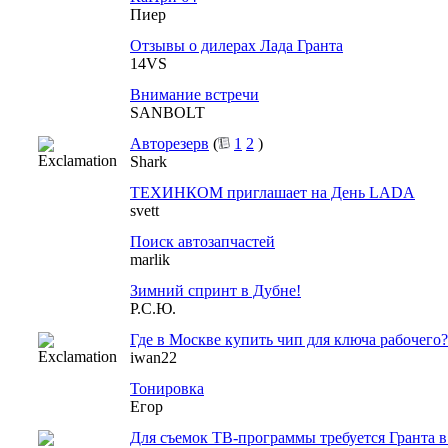
Пиер
Отзывы о дилерах Лада Гранта
14VS
Внимание встречи
SANBOLT
Авторезерв
(
1
2
)
Shark
ТЕХИНКОМ приглашает на День LADA
svett
Поиск автозапчастей
marlik
Зимний спринт в Дубне!
Р.С.Ю.
Где в Москве купить чип для ключа рабочего?
iwan22
Тонировка
Егор
Для съемок ТВ-программы требуется Гранта 