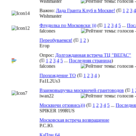
Wishmaster
Важно:
Лада Гранта Клуб в Москве!
(
1
2
3
4
Wishmaster
Флудилка по Московски )))
(
1
2
3
4
5
...
Пос
falcones
Переобуваемся!
(
1
2
)
Егор
Опрос:
Долгожданная встреча ТЦ "ВЕГАС"
(
1
2
3
4
5
...
Последняя страница
)
falcones
Прохождение ТО
(
1
2
3
4
)
Fa1L2Us3
Взаимовыручка москвичей-грантоводов
(
1
iwan22
Москвичи отзовись)))
(
1
2
3
4
5
...
Последня
SPIKER 199RUS
Московская встреча возвращение
Р.С.Ю.
КаПри 64