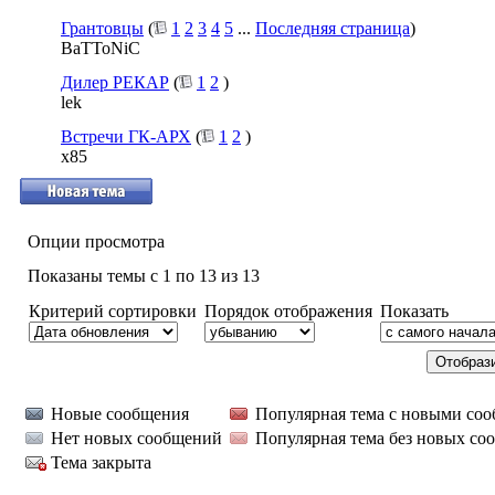
Грантовцы
(
1
2
3
4
5
...
Последняя страница
)
BaTToNiC
Дилер РЕКАР
(
1
2
)
lek
Встречи ГК-АРХ
(
1
2
)
x85
Опции просмотра
Показаны темы с 1 по 13 из 13
Критерий сортировки
Порядок отображения
Показать
Новые сообщения
Популярная тема с новыми со
Нет новых сообщений
Популярная тема без новых со
Тема закрыта