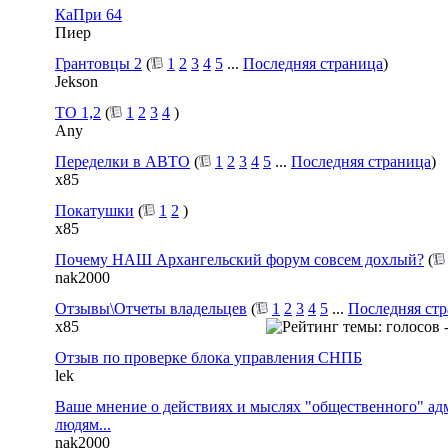
КаПри 64
Пиер
Грантовцы 2
(
1
2
3
4
5
...
Последняя страница
)
Jekson
ТО 1,2
(
1
2
3
4
)
Any
Переделки в АВТО
(
1
2
3
4
5
...
Последняя страница
)
x85
Покатушки
(
1
2
)
x85
Почему НАШ Архангельский форум совсем дохлый?
(
nak2000
Отзывы\Отчеты владельцев
(
1
2
3
4
5
...
Последняя ст
x85
Отзыв по проверке блока управления СНПБ
lek
Ваше мнение о действиях и мыслях "общественного" адм
людям...
nak2000