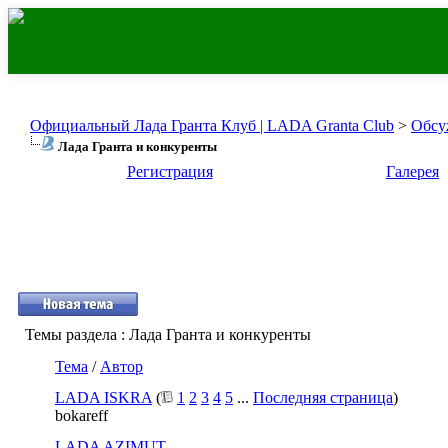
Официальный Лада Гранта Клуб | LADA Granta Club
>
Обсу
Лада Гранта и конкуренты
Регистрация
Галерея
Темы раздела
: Лада Гранта и конкуренты
Тема
/
Автор
LADA ISKRA
(
1
2
3
4
5
...
Последняя страница
)
bokareff
LADA AZIMUT