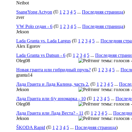
Neibot
SsangYong Actyon
(
1
2
3
4
5
...
Последняя страница
)
zver
VW Polo седан - 6
(
1
2
3
4
5
...
Последняя страница
)
Jekson
Lada Granta vs. Lada Largus
(
1
2
3
4
5
...
Последняя стр
Alex Egorov
Lada Granta vs Datsun - 6
(
1
2
3
4
5
...
Последняя страни
Oleg08
Новая гранта или гибридный пруль?
(
1
2
3
4
5
...
После
granta14
Лада Гранта и Лада Калина, часть 2.
(
1
2
3
4
5
...
После
Jekson
Лада Гранта или б/у иномарка - 10
(
1
2
3
4
5
...
Последн
Oleg08
Лада Гранта или Лада Веста? - 11
(
1
2
3
4
5
...
Последня
Jekson
ŠKODA Rapid
(
1
2
3
4
5
...
Последняя страница
)