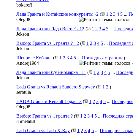
bokareff
Лада Гранта и Китайские конкуренты -2
(
1
2
3
4
5
...
П
Oleg08
Лада Гранта или Лада Веста? - 12
(
1
2
3
4
5
...
Последня
Jekson
Выбор: Гранта vs... гранта ? - 2
(
1
2
3
4
5
...
Последняя 
Jekson
Шевроле Кобальт
(
1
2
3
4
5
...
Последняя страница
)
Andrej1984
Лада Гранта или б/у иномарка - 11
(
1
2
3
4
5
...
Последн
Jekson
Lada Granta vs Renault Sandero Stepwey
(
1
2
)
serbtula
LADA Granta и Renault Logan -3
(
1
2
3
4
5
...
Последняя
Oleg08
Выбор: Гранта vs... гранта ?
(
1
2
3
4
5
...
Последняя стр
85metalist
Lada Granta vs Lada X-Ray
(
1
2
3
4
5
...
Последняя стра